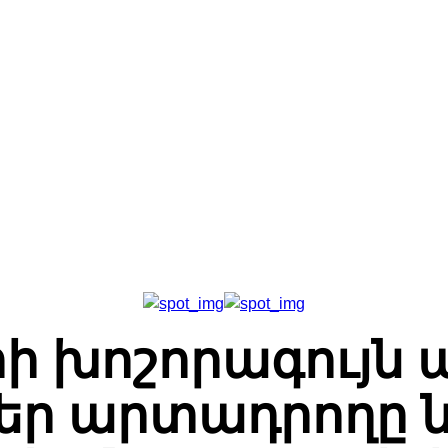
Գլխավոր
Հետադարձ Կապ
Մեր Մասին
ի խոշորագույն 
ր արտադրողը ն