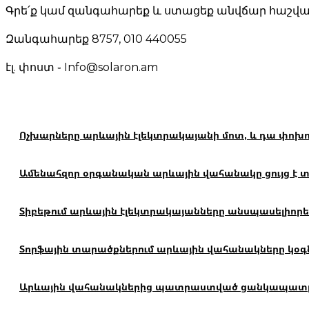
Գրե՛ք կամ զանգահարեք և ստացեք անվճար հաշվար
Զանգահարեք 8757, 010 440055
էլ. փոստ ֊ Info@solaron.am
Ոչխարները արևային էլեկտրակայանի մոտ, և դա փոխո
Ամենահզոր օրգանական արևային վահանակը ցույց է տալ
Տիբեթում արևային էլեկտրակայանները անսպասելիորեն
Տորֆային տարածքներում արևային վահանակները կօգն
Արևային վահանակներից պատրաստված ցանկապատը կար