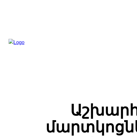
Աշխարհ
մարտկոցնե