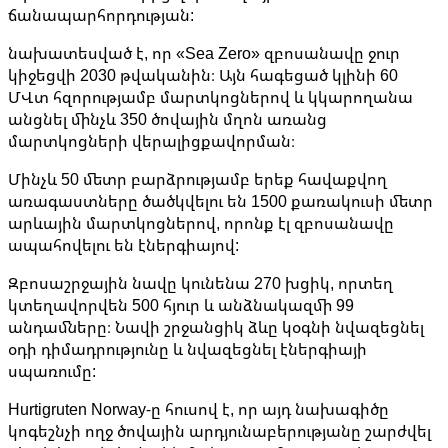
ճանապարհորդության:
նախատեսված է, որ «Sea Zero» զբոսանավը ջուր
կիջեցվի 2030 թվականին։ Այն հագեցած կլինի 60
ՄՎտ հզորությամբ մարտկոցներով և կկարողանա
անցնել մինչև 350 ծովային մղոն առանց
մարտկոցների վերալիցքավորման։
Մինչև 50 մետր բարձրությամբ երեք հավաքվող
առագաստները ծածկվելու են 1500 քառակուսի մետր
արևային մարտկոցներով, որոնք էլ զբոսանավը
ապահովելու են էներգիայով:
Զբոսաշրջային նավը կունենա 270 խցիկ, որտեղ
կտեղավորվեն 500 հյուր և անձնակազմի 99
անդամները։ Նավի շրջանցիկ ձևը կօգնի նվազեցնել
օդի դիմադրությունը և նվազեցնել էներգիայի
սպառումը:
Hurtigruten Norway-ը հուսով է, որ այդ նախագիծը
կոգեշնչի ողջ ծովային արդյունաբերությանը շարժվել