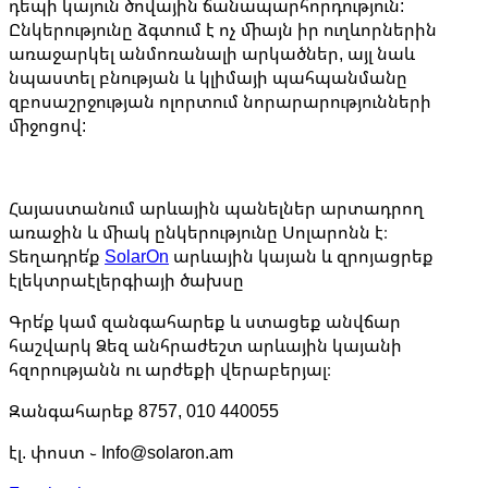
դեպի կայուն ծովային ճանապարհորդություն:
Ընկերությունը ձգտում է ոչ միայն իր ուղևորներին
առաջարկել անմոռանալի արկածներ, այլ նաև
նպաստել բնության և կլիմայի պահպանմանը
զբոսաշրջության ոլորտում նորարարությունների
միջոցով:
Հայաստանում արևային պանելներ արտադրող
առաջին և միակ ընկերությունը Սոլարոնն է։
Տեղադրե՛ք
SolarOn
արևային կայան և զրոյացրեք
էլեկտրաէլերգիայի ծախսը
Գրե՛ք կամ զանգահարեք և ստացեք անվճար
հաշվարկ Ձեզ անհրաժեշտ արևային կայանի
հզորությանն ու արժեքի վերաբերյալ։
Զանգահարեք 8757, 010 440055
էլ. փոստ ֊ Info@solaron.am