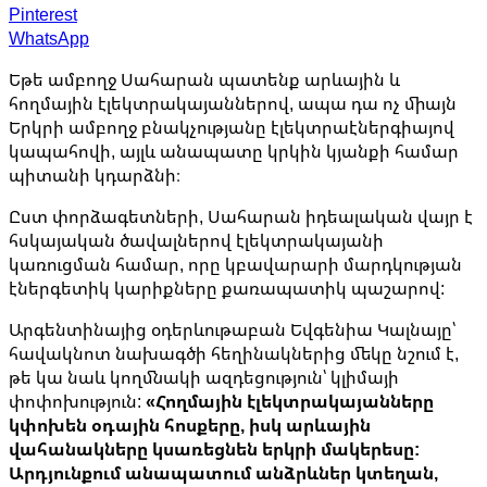
Pinterest
WhatsApp
Եթե ամբողջ Սահարան պատենք արևային և
հողմային էլեկտրակայաններով, ապա դա ոչ միայն
Երկրի ամբողջ բնակչությանը էլեկտրաէներգիայով
կապահովի, այլև անապատը կրկին կյանքի համար
պիտանի կդարձնի։
Ըստ փորձագետների, Սահարան իդեալական վայր է
հսկայական ծավալներով էլեկտրակայանի
կառուցման համար, որը կբավարարի մարդկության
էներգետիկ կարիքները քառապատիկ պաշարով:
Արգենտինայից օդերևութաբան Եվգենիա Կալնայը՝
հավակնոտ նախագծի հեղինակներից մեկը նշում է,
թե կա նաև կողմնակի ազդեցություն՝ կլիմայի
փոփոխություն:
«Հողմային էլեկտրակայանները
կփոխեն օդային հոսքերը, իսկ արևային
վահանակները կսառեցնեն երկրի մակերեսը:
Արդյունքում անապատում անձրևներ կտեղան,