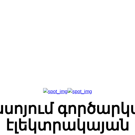
Գլխավոր
Հետադարձ Կապ
Մեր Մասին
սոյում գործարկվ
էլեկտրակայան