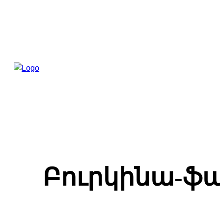
Բուրկինա-ֆա