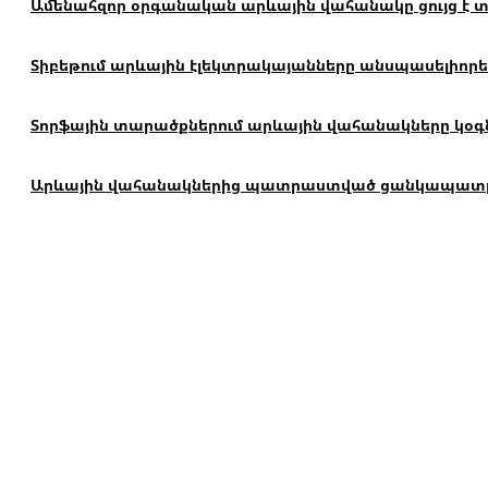
Ամենահզոր օրգանական արևային վահանակը ցույց է տալ
Տիբեթում արևային էլեկտրակայանները անսպասելիորեն
Տորֆային տարածքներում արևային վահանակները կօգն
Արևային վահանակներից պատրաստված ցանկապատը կար