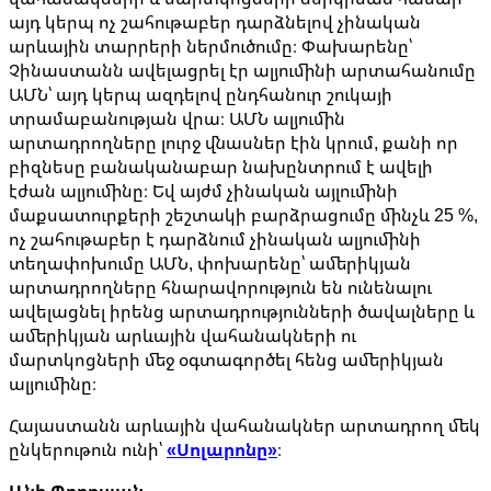
այդ կերպ ոչ շահութաբեր դարձնելով չինական
արևային տարրերի ներմուծումը։ Փախարենը՝
Չինաստանն ավելացրել էր ալյումինի արտահանումը
ԱՄՆ՝ այդ կերպ ազդելով ընդհանուր շուկայի
տրամաբանության վրա։ ԱՄՆ ալյումին
արտադրողները լուրջ վնասներ էին կրում, քանի որ
բիզնեսը բանականաբար նախընտրում է ավելի
էժան ալյումինը։ Եվ այժմ չինական այլումինի
մաքսատուրքերի շեշտակի բարձրացումը մինչև 25 %,
ոչ շահութաբեր է դարձնում չինական ալյումինի
տեղափոխումը ԱՄՆ, փոխարենը՝ ամերիկյան
արտադրողները հնարավորություն են ունենալու
ավելացնել իրենց արտադրությունների ծավալները և
ամերիկյան արևային վահանակների ու
մարտկոցների մեջ օգտագործել հենց ամերիկյան
ալյումինը։
Հայաստանն արևային վահանակներ արտադրող մեկ
ընկերութուն ունի՝
«Սոլարոնը»
։
Անի Պողոսյան