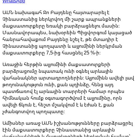
WhatsApp
ԱՄՆ նախագահ Ջո Բայդենը հայտարարել է
Չինաստանից ներկրվող մի շարք ապրանքների
մաքսատուրքերը եռակի բարձրացնելու մասին։
Մասնավորապես, նախօրեին Պիցվորգում կայացած
հանրահավաքում Բայդենը նշել է, թե մտադիր է
Չինաստանից պողպատի և այլումինի ներկրման
մաքսատուրքերը 7,5-ից հասցնել 25 %-ի։
Առաջին հերթին ալյումինի մաքսատուրքերի
բարձրացումը նպատակ ունի օգնել արևային
վահանակներ արտադրողներին։ Ալյումինն ավելի լավ
թողունակություն ունի, քան պղինձը, հենց այդ
պատճառով էլ արևային տարրերի համար որպես
հիմնական հումք օգտագործվում է ալյումինը, որն
ավելի ճկուն է, հեշտ մշակվում է և էժան է, քան
չժանգոտվող պողպատը։
Ամիսներ առաջ ԱՄՆ իշխանությունները բարձրացրել
էին մաքսատուրքերը Չինաստանից արևային
վահանակների և մարտկոցների ներկրման համար՝