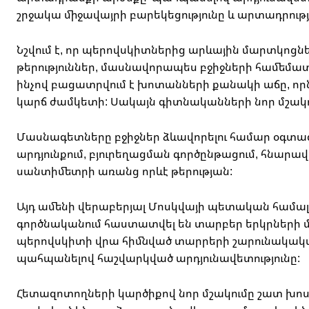
շրջակա միջավայրի բարեկեցությունը և արտադրությա
Նշվում է, որ պերովսկիտներից արևային մարտկոցն
թերություններ, մասնավորապես բջիջների համեմա
ինչով բացատրվում է խոտանների քանակի աճը, որն 
կարճ ժամկետի: Սակայն գիտնականների նոր մշակու
Մասնագետները բջիջներ ձևավորելու համար օգտագործո
արդյունքում, բյուրեղացման գործընթացում, հնարա
սանտիմետրի առանց որևէ թերության:
Այդ ամենի վերաբերյալ Մոսկվայի պետական հա
գործնականում հաստատվել են տարբեր երկրների մ
պերովսկիտի վրա հիմնված տարրերի շարունակակա
պահպանելով հաշվարկված արդյունավետությունը:
Հ
ետազոտողների կարծիքով նոր մշակումը շատ խոս