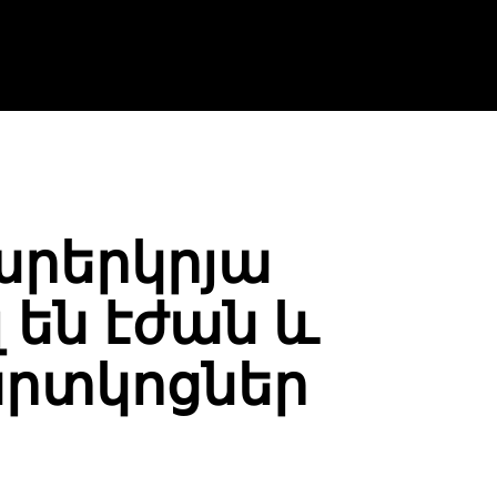
արերկրյա
 են էժան և
արտկոցներ
WhatsApp