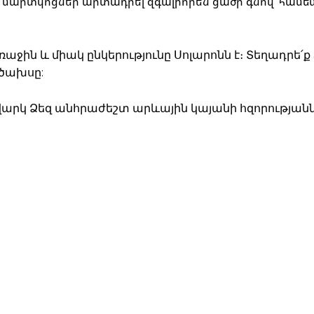
 մարտկոցներ արտադրել զգալիորեն ցածր գնով՝ համ
ին և միակ ընկերությունը Սոլարոնն է։ Տեղադրե՛ք
 ծախսը:
արկ Ձեզ անհրաժեշտ արևային կայանի հզորությանն