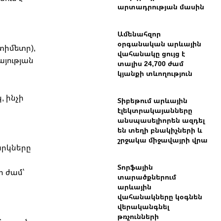
արտադրության մասին
Ամենահզոր
օրգանական արևային
տիմետր),
վահանակը ցույց է
այության
տալիս 24,700 ժամ
կյանքի տևողություն
, ինչի
Տիբեթում արևային
էլեկտրակայանները
անսպասելիորեն ազդել
են տեղի բնակիչների և
շրջակա միջավայրի վրա
արկները
Տորֆային
 ժամ՝
տարածքներում
արևային
վահանակները կօգնեն
վերականգնել
թռչունների