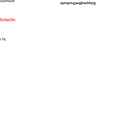
եմատած
պոպուլյացիաները
SolarOn
 ու