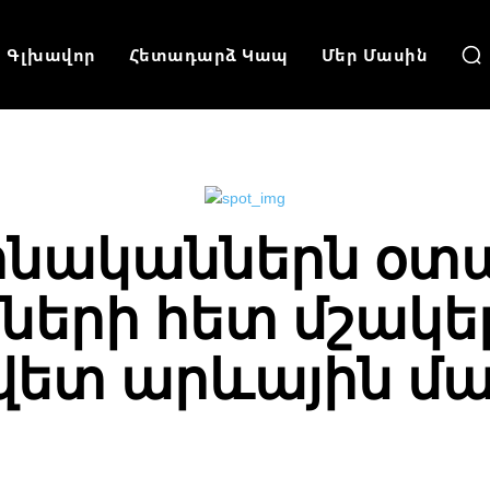
Գլխավոր
Հետադարձ Կապ
Մեր Մասին
տնականներն օտ
ների հետ մշակել
վետ արևային մ
Facebook
Twitter
Pinterest