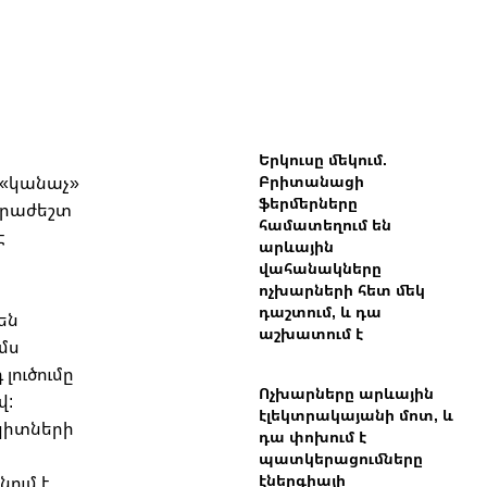
Երկուսը մեկում.
 «կանաչ»
Բրիտանացի
ֆերմերները
նհրաժեշտ
համատեղում են
է
արևային
վահանակները
ոչխարների հետ մեկ
դաշտում, և դա
են
աշխատում է
մս
լուծումը
Ոչխարները արևային
վ:
էլեկտրակայանի մոտ, և
կիտների
դա փոխում է
պատկերացումները
էներգիայի
ում է