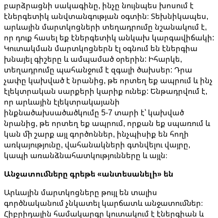
բարձրացնի սակագինը, ինչը նույնպես խոսում է
էներգետիկ անվտանգության օգտին։ Տեխնիկապես,
արևային մարտկոցների տեղադրումը նշանակում է,
որ դուք հասել եք էներգետիկ անկախ կարգավիճակի:
Կուտակման մարտկոցներն էլ օգնում են էներգիա
խնայել գիշերը և ամպամած օրերին: Իհարկե,
տեղադրումը պահանջում է զգալի ծախսեր: Դրա
չափը կախված է նրանից, թե որտեղ եք ապրում և ինչ
էլեկտրական սարքերի կարիք ունեք: Ենթադրվում է,
որ արևային էլեկտրակայանի
ինքնածախսածածկումը 5-7 տարի է՝ կախված
նրանից, թե որտեղ եք ապրում, որքան եք սպառում և
կան մի շարք այլ գործոններ, ինչպիսիք են հողի
առկայությունը, վահանակների գտնվելու վայրը,
կապի առանձնահատկությունները և այլն։
Անջատումները գրեթե «անտեսանելի» են
Արևային մարտկոցները թույլ են տալիս
գործնականում չնկատել կարճատև անջատումներ։
Հիբրիդային համակարգը կուտակում է էներգիան և