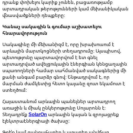
դրանք փոխելու կարիք չունեն, բացառությամբ
արտադրական թերությունների կամ մեխանիկական
վնասվածքների դեպքերը։
Կանաչ սակագին և գումար աշխատելու
հնարավորություն
Սակագինը մի մեխանիզմ է, որը խրախուսում է
արևային մարտկոցների տեղադրումը։ Այսպիսով,
պետությունը պարտավորվում է ետ գնել
արտադրված ավելցուկային էներգիան կենցաղային
սպառողների համար սահմանված սակագներից մի
քանի անգամ բարձր գնով։ Ենթադրվում է, որ
մարման ժամկետից հետո կայանը զուտ եկամուտ է
ստեղծում:
Հայաստանում արևային պանելներ արտադրող
առաջին և միակ ընկերությունը Սոլարոնն է։
Տեղադրե՛ք
SolarOn
արևային կայան և զրոյացրեք
էլեկտրաէներգիայի ծախսը:
Գրե՛ք կամ զանգահարեք և ստացեք անվճար