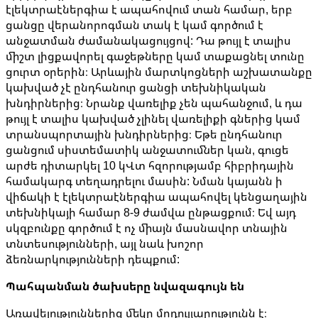
էլեկտրաէներգիա է ապահովում տան համար, երբ
ցանցը վերանորոգման տակ է կամ գործում է
անջատման ժամանակացույցով: Դա թույլ է տալիս
միշտ լիցքավորել գաջեթները կամ տաքացնել տունը
ցուրտ օրերին։ Արևային մարտկոցների աշխատանքը
կախված չէ ընդհանուր ցանցի տեխնիկական
խնդիրներից։ Նրանք վառելիք չեն պահանջում, և դա
թույլ է տալիս կախված չլինել վառելիքի գներից կամ
տրանսպորտային խնդիրներից։ Եթե ​​ընդհանուր
ցանցում սիստեմատիկ անջատումներ կան, գուցե
արժե դիտարկել 10 կՎտ հզորությամբ հիբրիդային
համակարգ տեղադրելու մասին: Նման կայանն ի
վիճակի է էլեկտրաէներգիա ապահովել կենցաղային
տեխնիկայի համար 8-9 ժամվա ընթացքում։ Եվ այդ
սկզբունքը գործում է ոչ միայն մասնավոր տնային
տնտեսությունների, այլ նաև խոշոր
ձեռնարկությունների դեպքում:
Պահպանման ծախսերը նվազագույն են
Առավելություններից մեկը մոդուլյարությունն է։