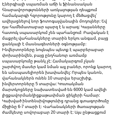
Էներգիայի սպառման աճի և ֆինանսական
հնարավորությունների առկայության դեպքում
համակարգի հզորությունը կարող է մեծացվել՝
ավելացնելով նոր ֆոտոգալվանային մոդուլներ: Եվ
դա համեմատաբար պարզ է և արագ: Կայանները
հատուկ սպասարկում չեն պահանջում։ Բավական է
մաքրել վահանակները տարին երկու անգամ, բայց
ցանկալի է մասնագետների օգնությամբ։
Ինվերտորները նույնպես պետք է պարբերաբար
փոխարինվեն, բայց ընդհանուր առմամբ
սպասարկումը թանկ չէ: Համակարգում չկան
շարժվող մասեր կամ նման այլ բաներ, որոնք կարող
են անսպասելիորեն խափանվել: Որպես կանոն,
վահանակներն ունեն 10 տարվա երաշխիք,
ինվերտորները 5 տարվա: Կուտակման
մարտկոցները նախատեսված են 6000 կամ ավելի
լիցքավորման/լիցքաթափման ցիկլերի համար:
Կախված ինտենսիվությունից դրանց գտագործումը
միջինը 6-7 տարի է։ Վահանակների ծառայության
ժամկետը սովորաբար 20 տարի է: Այս ընթացքում