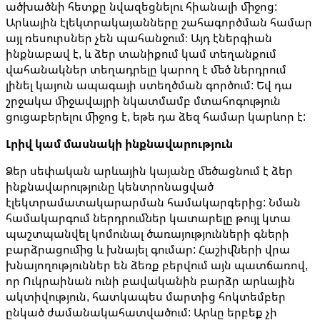
ածխածնի հետքը նվազեցնելու հիանալի միջոց:
Արևային էլեկտրակայանները շահագործման համար
այլ ռեսուրսներ չեն պահանջում։ Այդ էներգիան
ինքնաբավ է, և ձեր տանիքում կամ տեղանքում
վահանակներ տեղադրելը կարող է մեծ ներդրում
լինել կայուն ապագայի ստեղծման գործում: Եվ դա
շրջակա միջավայրի նկատմամբ մտահոգություն
ցուցաբերելու միջոց է, եթե դա ձեզ համար կարևոր է:
Լրիվ կամ մասնակի ինքնավարություն
Ձեր սեփական արևային կայանը մեծացնում է ձեր
ինքնավարությունը կենտրոնացված
էլեկտրամատակարարման համակարգերից: Նման
համակարգում ներդրումներ կատարելը թույլ կտա
պաշտպանվել կոմունալ ծառայությունների գների
բարձրացումից և խնայել գումար: Հաշիվների վրա
խնայողություններ են ձեռք բերվում այն ​​պատճառով,
որ Ուկրաինան ունի բավականին բարձր արևային
ակտիվություն, հատկապես մարտից հոկտեմբեր
ընկած ժամանակահատվածում: Արևը երբեք չի