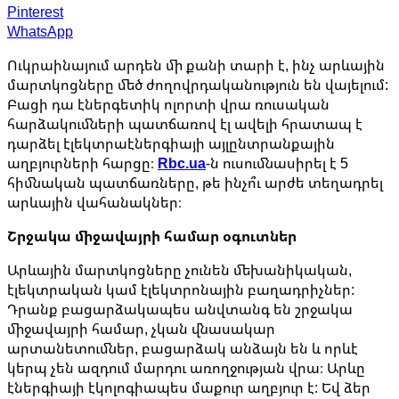
Pinterest
WhatsApp
Ուկրաինայում արդեն մի քանի տարի է, ինչ արևային
մարտկոցները մեծ ժողովրդականություն են վայելում:
Բացի դա էներգետիկ ոլորտի վրա ռուսական
հարձակումների պատճառով էլ ավելի հրատապ է
դարձել էլեկտրաէներգիայի այլընտրանքային
աղբյուրների հարցը։
Rbc.ua
-ն ուսումնասիրել է 5
հիմնական պատճառները, թե ինչո՞ւ արժե տեղադրել
արևային վահանակներ։
Շրջակա միջավայրի համար օգուտներ
Արևային մարտկոցները չունեն մեխանիկական,
էլեկտրական կամ էլեկտրոնային բաղադրիչներ:
Դրանք բացարձակապես անվտանգ են շրջակա
միջավայրի համար, չկան վնասակար
արտանետումներ, բացարձակ անձայն են և որևէ
կերպ չեն ազդում մարդու առողջության վրա։ Արևը
էներգիայի էկոլոգիապես մաքուր աղբյուր է: Եվ ձեր