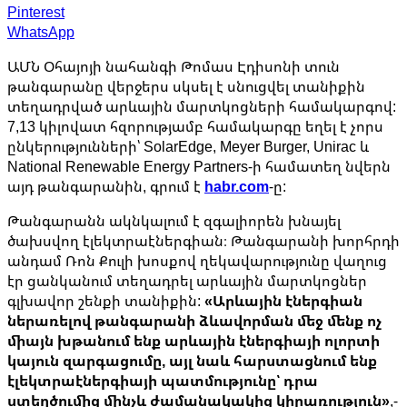
Pinterest
WhatsApp
ԱՄՆ Օհայոյի նահանգի Թոմաս Էդիսոնի տուն
թանգարանը վերջերս սկսել է սնուցվել տանիքին
տեղադրված արևային մարտկոցների համակարգով:
7,13 կիլովատ հզորությամբ համակարգը եղել է չորս
ընկերությունների՝ SolarEdge, Meyer Burger, Unirac և
National Renewable Energy Partners-ի համատեղ նվերն
այդ թանգարանին, գրում է
habr.com
-ը:
Թանգարանն ակնկալում է զգալիորեն խնայել
ծախսվող էլեկտրաէներգիան։ Թանգարանի խորհրդի
անդամ Ռոն Քուլի խոսքով ղեկավարությունը վաղուց
էր ցանկանում տեղադրել արևային մարտկոցներ
գլխավոր շենքի տանիքին:
«Արևային էներգիան
ներառելով թանգարանի ձևավորման մեջ մենք ոչ
միայն խթանում ենք արևային էներգիայի ոլորտի
կայուն զարգացումը, այլ նաև հարստացնում ենք
էլեկտրաէներգիայի պատմությունը՝ դրա
ստեղծումից մինչև ժամանակակից կիրառություն»
,-