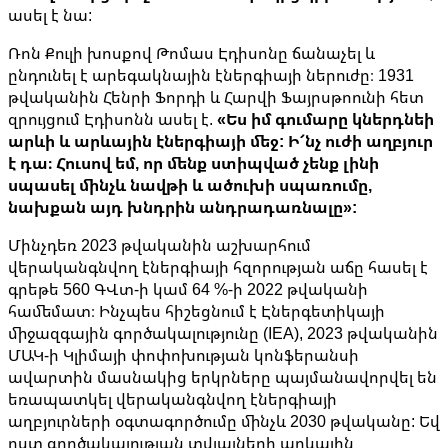
ասել է նա:
Ռոն Քուլի խոսքով Թոմաս Էդիսոնը ճանաչել և
ընդունել է արեգակնային էներգիայի ներուժը։ 1931
թվականին Հենրի Ֆորդի և Հարվի Ֆայրսթոունի հետ
զրույցում Էդիսոնն ասել է.
«Ես իմ գումարը կներդնեի
արևի և արևային էներգիայի մեջ: Ի՜նչ ուժի աղբյուր
է դա։ Հուսով եմ, որ մենք ստիպված չենք լինի
սպասել մինչև նավթի և ածուխի սպառումը,
նախքան այդ խնդրին անդրադառնալը»:
Մինչդեռ 2023 թվականին աշխարհում
վերականգնվող էներգիայի հզորության աճը հասել է
գրեթե 560 ԳՎտ-ի կամ 64 %-ի 2022 թվականի
համեմատ։ Ինչպես հիշեցնում է Էներգետիկայի
միջազգային գործակալությունը (IEA), 2023 թվականին
ՄԱԿ-ի Կլիմայի փոփոխության կոնֆերանսի
ավարտին մասնակից երկրները պայմանավորվել են
եռապատկել վերականգնվող էներգիայի
աղբյուրների օգտագործումը մինչև 2030 թվականը: Եվ
ըստ գործակալության տվյալների արևային