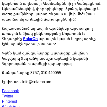
կարկուտն աղետալի հետևանքների չի հանգեցնում։
Այնուամենայնիվ, փոթորիկները, ձյունը, կայծակը և
ուժեղ քամիները կարող են շատ ավելի մեծ վնաս
պատճառել արևային մարտկոցներին:
Հայաստանում արևային պանելներ արտադրող
առաջին և միակ ընկերությունը Սոլարոնն է։
Տեղադրե՛ք
SolarOn
արևային կայան և զրոյացրեք
էլեկտրաէներգիայի ծախսը:
Գրե՛ք կամ զանգահարեք և ստացեք անվճար
հաշվարկ Ձեզ անհրաժեշտ արևային կայանի
հզորությանն ու արժեքի վերաբերյալ։
Զանգահարեք 8757, 010 440055
էլ. փոստ ֊ Info@solaron.am
Facebook
Twitter
Pinterest
WhatsApp