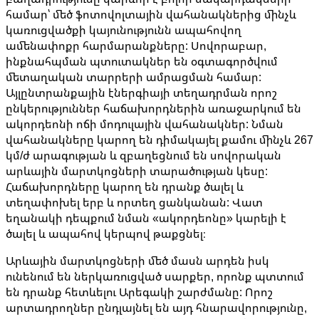
համար՝ մեծ ֆոտովոլտային վահանակներից մինչև
կառուցվածքի կայունությունն ապահովող
ամենափոքր հարմարանքները: Սովորաբար,
ինքնահպման պտուտակներ են օգտագործվում
մետաղական տարրերի ամրացման համար:
Այլընտրանքային էներգիայի տեղադրման որոշ
ընկերություններ հաճախորդներին առաջարկում են
ակորդեոնի ոճի մոդուլային վահանակներ: Նման
վահանակները կարող են դիմակայել քամու մինչև 267
կմ/ժ արագության և զբաղեցնում են սովորական
արևային մարտկոցների տարածության կեսը:
Հաճախորդները կարող են դրանք ծալել և
տեղափոխել երբ և որտեղ ցանկանան: Վատ
եղանակի դեպքում նման «ակորդեոնը» կարելի է
ծալել և ապահով կերպով թաքցնել։
Արևային մարտկոցների մեծ մասն արդեն իսկ
ունենում են ներկառուցված սարքեր, որոնք պտտում
են դրանք հետևելու Արեգակի շարժմանը: Որոշ
արտադրողներ ընդլայնել են այդ հնարավորությունը,