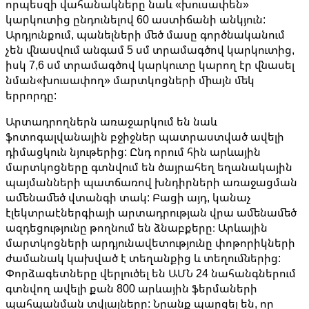
որպեսզի վահանակները նաև «խուսափեն»
կարկուտից ընդունելով 60 աստիճանի անկյուն:
Արդյունքում, պանելների մեծ մասը գործնականում
չեն վնասվում անգամ 5 սմ տրամագծով կարկուտից,
իսկ 7,6 սմ տրամագծով կարկուտը կարող էր վնասել
նման«խուսափող» մարտկոցների միայն մեկ
երրորդը:
Արտադրողներն առաջարկում են նաև
ֆոտոգալվանային բջիջներ պատրաստված ավելի
դիմացկուն նյութերից: Ընդ որում հին արևային
մարտկոցները գտնվում են ծայրահեղ եղանակային
պայմանների պատճառով խնդիրների առաջացման
ամենամեծ վտանգի տակ: Բացի այդ, կանաչ
էլեկտրաէներգիայի արտադրության վրա ամենամեծ
ազդեցությունը թողնում են ձնաբքերը։ Արևային
մարտկոցների արդյունավետությունը փոթորիկների
ժամանակ կախված է տեղանքից և տեղումներից:
Փորձագետները վերլուծել են ԱՄՆ 24 նահանգներում
գտնվող ավելի քան 800 արևային ֆերմաների
պահպանման տվյալները: Նրանք պարզել են, որ