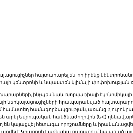
այացուցիչներ հայտարարել են, որ իրենք կենտրոնանո
այի կենտրոնի և նպաստեն կլիմայի փոփոխության ռի
նախարարների, ինչպես նաև Խորվաթիայի էկոնոմիկա
այի ներկայացուցիչների հրապարակված հայտարարութ
համատեղ համագործակցության, առանց բյուրոկրատ
չ են արել Եվրոպական հանձնաժողովին (ԵՀ) ղեկավա
րող են կայացվել հետագա որոշումները և իրականացվե
արվել է Կիպրոսի Լառնակա քաղաքում կայացած այ