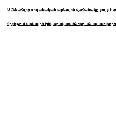
Ամենահզոր օրգանական արևային վահանակը ցույց է տալ
Տիբեթում արևային էլեկտրակայանները անսպասելիորեն