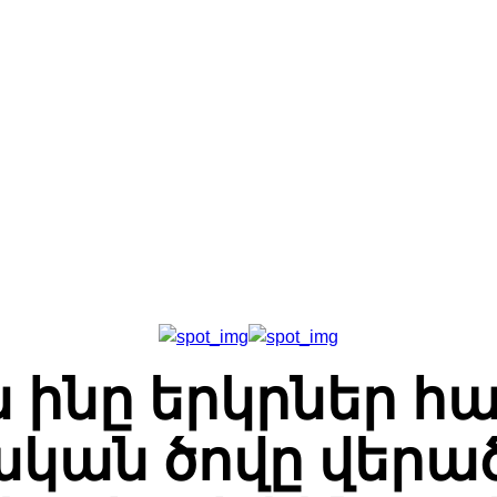
Գլխավոր
Հետադարձ Կապ
Մեր Մասին
ինը երկրներ հա
կան ծովը վերած