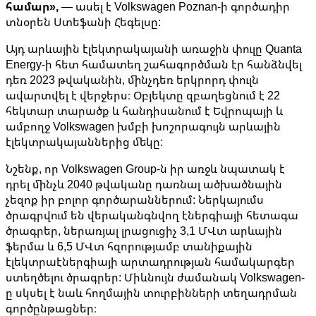
համար»,
— ասել է Volkswagen Poznan-ի գործադիր
տնօրեն Ստեֆանի Հեգելսը:
Այդ արևային էլեկտրակայանի առաջին փուլը Quanta
Energy-ի հետ համատեղ շահագործման էր հանձնվել
դեռ 2023 թվականին, մինչդեռ երկրորդ փուլն
ավարտվել է վերջերս։ Օբյեկտը զբաղեցնում է 22
հեկտար տարածք և հանդիսանում է Եվրոպայի և
ամբողջ Volkswagen խմբի խոշորագույն արևային
էլեկտրակայաններից մեկը:
Նշենք, որ Volkswagen Group-ն իր առջև նպատակ է
դրել մինչև 2040 թվականը դառնալ ածխածնային
չեզոք իր բոլոր գործարաններում: Ներկայումս
ծրագրվում են վերականգնվող էներգիայի հետագա
ծրագրեր, ներառյալ լրացուցիչ 3,1 ՄՎտ արևային
ֆերմա և 6,5 ՄՎտ հզորությամբ տանիքային
էլեկտրաէներգիայի արտադրության համակարգեր
ստեղծելու ծրագրեր: Միևնույն ժամանակ Volkswagen-
ը սկսել է նաև հողմային տուրբինների տեղադրման
գործընթացներ։