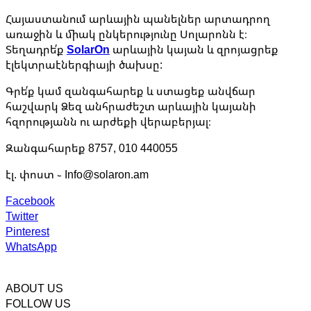
Հայաստանում արևային պանելներ արտադրող
առաջին և միակ ընկերությունը Սոլարոնն է։
Տեղադրե՛ք
SolarOn
արևային կայան և զրոյացրեք
էլեկտրաէներգիայի ծախսը:
Գրե՛ք կամ զանգահարեք և ստացեք անվճար
հաշվարկ Ձեզ անհրաժեշտ արևային կայանի
հզորությանն ու արժեքի վերաբերյալ։
Զանգահարեք 8757, 010 440055
էլ. փոստ ֊ Info@solaron.am
Facebook
Twitter
Pinterest
WhatsApp
ABOUT US
FOLLOW US