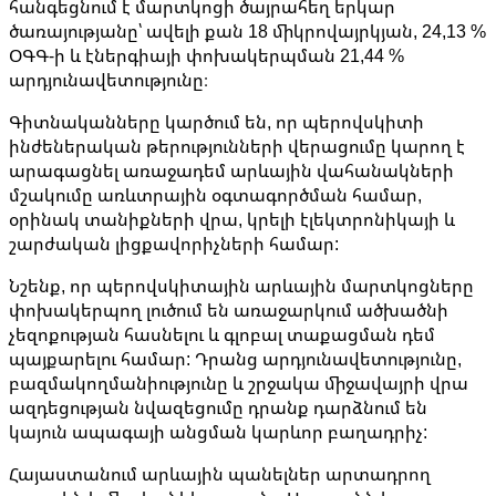
հանգեցնում է մարտկոցի ծայրահեղ երկար
ծառայությանը՝ ավելի քան 18 միկրովայրկյան, 24,13 %
ՕԳԳ-ի և էներգիայի փոխակերպման 21,44 %
արդյունավետությունը։
Գիտնականները կարծում են, որ պերովսկիտի
ինժեներական թերությունների վերացումը կարող է
արագացնել առաջադեմ արևային վահանակների
մշակումը առևտրային օգտագործման համար,
օրինակ տանիքների վրա, կրելի էլեկտրոնիկայի և
շարժական լիցքավորիչների համար:
Նշենք, որ պերովսկիտային արևային մարտկոցները
փոխակերպող լուծում են առաջարկում ածխածնի
չեզոքության հասնելու և գլոբալ տաքացման դեմ
պայքարելու համար: Դրանց արդյունավետությունը,
բազմակողմանիությունը և շրջակա միջավայրի վրա
ազդեցության նվազեցումը դրանք դարձնում են
կայուն ապագայի անցման կարևոր բաղադրիչ:
Հայաստանում արևային պանելներ արտադրող