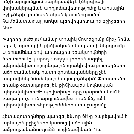
ինչի արդյունքում բարելավվել է էներգիայի
փոխակերպման արդյունավետությունը և արևային
բջիջների գործառնական կայունությունը՝
համեմատած այլ առկա պերվոկսիտային բջիջների
հետ:
Խնդիրը լուծելու համար տիպիկ մոտեցումը մինչ հիմա
եղել է արտաքին քիմիական ռեագենտի ներդրումը:
Այնուամենայնիվ, արտաքին ռեակտիվների
ներմուծումը կարող է ուղղակիորեն ազդել
պերովսկիտի բյուրեղային որակի վրա բյուրեղների
աճի ժամանակ, ուստի գիտնականները չեն
ապավինել նման կայունացուցիչներին: Փոխարենը,
նրանք օգտագործել են քիմիապես նույնական
պերովսկիտի 6H պոլիտիպը, որը պարունակում է
բաղադրիչ, որն արդյունավետորեն ճնշում է
պերովսկիտի թերությունների առաջացումը:
Հետազոտողները պարզել են, որ 6H-ը բարելավում է
արևային բջիջների կառուցվածքային
ամբողջականությունն ու դինամիկան: Դա