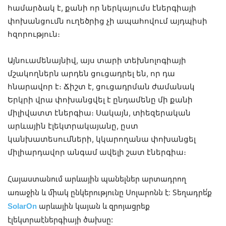
համարձակ է, քանի որ ներկայումս էներգիայի
փոխանցումն ուղեծրից չի ապահովում այդպիսի
հզորություն։
Այնուամենայնիվ, այս տարի տեխնոլոգիայի
մշակողներն արդեն ցուցադրել են, որ դա
հնարավոր է։ Ճիշտ է, ցուցադրման ժամանակ
Երկրի վրա փոխանցվել է ընդամենը մի քանի
միլիվատտ էներգիա։ Սակայն, տիեզերական
արևային էլեկտրակայանը, ըստ
կանխատեսումների, կկարողանա փոխանցել
միլիարդավոր անգամ ավելի շատ էներգիա։
Հայաստանում արևային պանելներ արտադրող
առաջին և միակ ընկերությունը Սոլարոնն է։ Տեղադրե՛ք
SolarOn
արևային կայան և զրոյացրեք
էլեկտրաէներգիայի ծախսը: