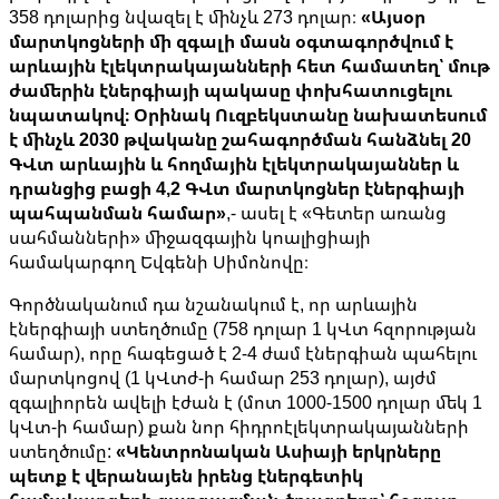
358 դոլարից նվազել է մինչև 273 դոլար։
«Այսօր
մարտկոցների մի զգալի մասն օգտագործվում է
արևային էլեկտրակայանների հետ համատեղ՝ մութ
ժամերին էներգիայի պակասը փոխհատուցելու
նպատակով։ Օրինակ Ուզբեկստանը նախատեսում
է մինչև 2030 թվականը շահագործման հանձնել 20
ԳՎտ արևային և հողմային էլեկտրակայաններ և
դրանցից բացի 4,2 ԳՎտ մարտկոցներ էներգիայի
պահպանման համար»
,- ասել է «Գետեր առանց
սահմանների» միջազգային կոալիցիայի
համակարգող Եվգենի Սիմոնովը։
Գործնականում դա նշանակում է, որ արևային
էներգիայի ստեղծումը (758 դոլար 1 կՎտ հզորության
համար), որը հագեցած է 2-4 ժամ էներգիան պահելու
մարտկոցով (1 կՎտժ-ի համար 253 դոլար), այժմ
զգալիորեն ավելի էժան է (մոտ 1000-1500 դոլար մեկ 1
կՎտ-ի համար) քան նոր հիդրոէլեկտրակայանների
ստեղծումը:
«Կենտրոնական Ասիայի երկրները
պետք է վերանայեն իրենց էներգետիկ