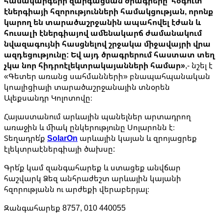
համակարգերի զարգացման ծրագրերը՝ հօգուտ
էներգիայի հզորությունների համակցության, որոնք
կարող են տարածաշրջանին ապահովել էժան և
հուսալի էներգիայով ամենակարճ ժամանակում
նվազագույնի հասցնելով շրջակա միջավայրի վրա
ազդեցությունը: Եվ այդ ծրագրերում հաստատ տեղ
չկա նոր հիդրոէլեկտրակայանների համար»
,- նշել է
«Գետեր առանց սահմանների» բնապահպանական
կոալիցիայի տարածաշրջանային տնօրեն
Ալեքսանդր Կոլոտովը։
Հայաստանում արևային պանելներ արտադրող
առաջին և միակ ընկերությունը Սոլարոնն է։
Տեղադրե՛ք
SolarOn
արևային կայան և զրոյացրեք
էլեկտրաէներգիայի ծախսը:
Գրե՛ք կամ զանգահարեք և ստացեք անվճար
հաշվարկ Ձեզ անհրաժեշտ արևային կայանի
հզորությանն ու արժեքի վերաբերյալ։
Զանգահարեք 8757, 010 440055