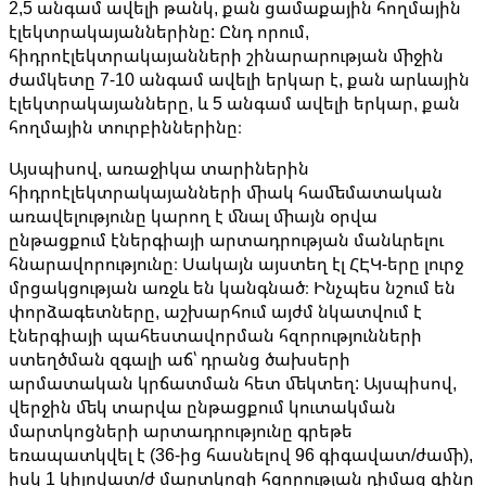
2,5 անգամ ավելի թանկ, քան ցամաքային հողմային
էլեկտրակայաններինը: Ընդ որում,
հիդրոէլեկտրակայանների շինարարության միջին
ժամկետը 7-10 անգամ ավելի երկար է, քան արևային
էլեկտրակայանները, և 5 անգամ ավելի երկար, քան
հողմային տուրբիններինը։
Այսպիսով, առաջիկա տարիներին
հիդրոէլեկտրակայանների միակ համեմատական ​​
առավելությունը կարող է մնալ միայն օրվա
ընթացքում էներգիայի արտադրության մանևրելու
հնարավորությունը։ Սակայն այստեղ էլ ՀԷԿ-երը լուրջ
մրցակցության առջև են կանգնած։ Ինչպես նշում են
փորձագետները, աշխարհում այժմ նկատվում է
էներգիայի պահեստավորման հզորությունների
ստեղծման զգալի աճ՝ դրանց ծախսերի
արմատական ​​կրճատման հետ մեկտեղ: Այսպիսով,
վերջին մեկ տարվա ընթացքում կուտակման
մարտկոցների արտադրությունը գրեթե
եռապատկվել է (36-ից հասնելով 96 գիգավատ/ժամի),
իսկ 1 կիլովատ/ժ մարտկոցի հզորության դիմաց գինը