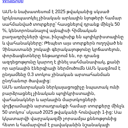
WhatsApp
ԱՄՆ-ն նախատեսում է 2025 թվականից սկսած
կրկնապատկել չինական արևային նյութերի համար
սահմանված տուրքերը՝ հասցնելով դրանք մինչև 50
%, կենտրոնանալով այնպիսի հիմնական
բաղադրիչների վրա, ինչպիսիք են պոլիկրիստալինը
և վահանակները: Թեպետ այս տուրքերն ուղղված են
Չինաստանի շուկայի գերակայությունը կրճատելուն,
փորձագետները ենթադրում են, որ դրանց
ազդեցությունը կարող է լինել սահմանափակ, քանի
որ արևային էներգիայի ներմուծումն ԱՄՆ կազմում է
ընդամենը 0.3 տոկոս չինական արտահանման
ընդհանուր ծավալից:
ԱՄՆ առևտրական ներկայացուցիչը նպատակ ունի
բարձրացնել չինական պոլիկրիստալին,
վահանակներ և արևային մարտկոցների
վոլֆրամային արտադրանքի համար տուրքերը մինչև
50 տոկոս՝ սկսած 2025 թվականի հունվարի 1-ից: Սա
կկատարվի վարչակազմի չորսամյա քննությունից
հետո և համարվում է բավականին նշանակալի