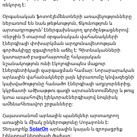
ռեկորդ է:
Օրգանական ֆոտոէլեմենտների առավելությունները
ներառում են նաև թեթևություն, ճկունություն և
արտադրություն՝ էներգախնայող գործընթացներով:
Վերջին 5 տարում օրգանական վահանակների
էներգիայի փոխարկման արդյունավետության
գործակիցը զգալիորեն աճել է: Գիտնականների
կատարած բացահայտումը հսկայական
նշանակություն ունի էկոլոգիապես մաքուր
էներգետիկայի զարգացման համար: Նորարարական
արևային վահանակների լայն կիրառումը կնվազեցնի
կախվածությունը հանածո էներգիայի աղբյուրներից,
կկրճատի ածխաթթու գազի արտանետումները և թույլ
կտա ապահովել էլեկտրաէներգիայով նույնիսկ
ամենահեռավոր շրջանները։
Հայաստանում արևային պանելներ արտադրող
առաջին և միակ ընկերությունը Սոլարոնն է։
Տեղադրե՛ք
SolarOn
արևային կայան և զրոյացրեք
էլեկտրաէներգիայի ծախսը: