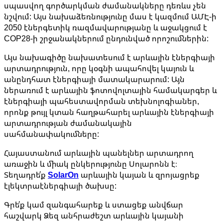
սպասվող գործարկման ժամանակները դեռևս չեն
նշվում: Այս նախաձեռնությունը մաս է կազմում ԱՄԷ-ի
2050 էներգետիկ ռազմավարությանը և աջակցում է
COP28-ի շրջանակներում ընդունված որոշումներին:
Այս նախագիծը նախատեսում է արևային էներգիայի
արտադրություն, որը կօգնի ապահովել կայուն և
անընդհատ էներգիայի մատակարարում: Այն
ներառում է արևային ֆոտովոլտային համակարգեր և
էներգիայի պահեստավորման տեխնոլոգիաներ,
որոնք թույլ կտան հաղթահարել արևային էներգիայի
արտադրության ժամանակային
սահմանափակումները:
Հայաստանում արևային պանելներ արտադրող
առաջին և միակ ընկերությունը Սոլարոնն է։
Տեղադրե՛ք
SolarOn
արևային կայան և զրոյացրեք
էլեկտրաէներգիայի ծախսը:
Գրե՛ք կամ զանգահարեք և ստացեք անվճար
հաշվարկ Ձեզ անհրաժեշտ արևային կայանի