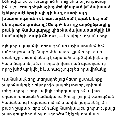
էներգիա են արտադրում և թույլ են տալիս գումար
խնայել։
«Ես գրեթե ոչինչ չեմ վճարում իմ ծախսած
էլեկտրաէներգիայի դիմաց, ուստի այդ
խնայողությունը վերադարձնում է պանելներում
ներդրածս գումարը: Ես գոհ եմ ողջ գործընթացից,
քանի որ համակարգը կինքնածախսածածկվի 10
կամ ավելի տարի հետո»,
— կիսվել է տղամարդը:
Էլեկտրակայանի տեղադրման աշխատանքներն
ամբողջությամբ հարթ չեն անցել, քանի որ տան
տանիքը շուտով սկսել է արտահոսել։ Տեխնիկները
հայտնաբերել են, որ օդափոխության պատյանից
որոշ խեժ պոկվել է և արագ շտկել են իրավիճակը:
Վահանակները տեղադրելուց հետո ընտանիքը
շարունակել է էլեկտրիֆիկացնել տունը, օրինակ
տեղադրել է նոր, ավելի էներգաարդյունավետ
օդափոխության համակարգ։ Զույգը յուղով ջեռուցման
համակարգ է օգտագործում տարին ընդամենը մի
քանի շաբաթ, երբ ձմռանը հատկապես ցուրտ է, բայց
շատ դեպքերում օգտագործում է էլեկտրական