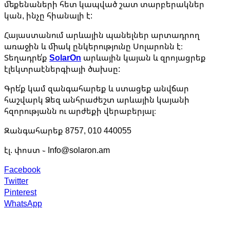
մեքենաների հետ կապված շատ տարբերակներ
կան, ինչը հիանալի է:
Հայաստանում արևային պանելներ արտադրող
առաջին և միակ ընկերությունը Սոլարոնն է։
Տեղադրե՛ք
SolarOn
արևային կայան և զրոյացրեք
էլեկտրաէներգիայի ծախսը:
Գրե՛ք կամ զանգահարեք և ստացեք անվճար
հաշվարկ Ձեզ անհրաժեշտ արևային կայանի
հզորությանն ու արժեքի վերաբերյալ։
Զանգահարեք 8757, 010 440055
էլ. փոստ ֊ Info@solaron.am
Facebook
Twitter
Pinterest
WhatsApp