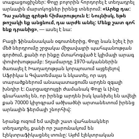
տաքացուցիչներ: Փոլը բոլորին հորդորել է տեղադրել
արևային մարտկոցներ իրենց տներում:
«Արեք դա:
Դա չանելը գրեթե հիմարություն է: Նույնիսկ, եթե
թոշակի եք անցնում, դա արժե անել: Մենք շատ գոհ
ենք դրանից»
, — ասել է նա:
Բացի ֆինանսական օգուտներից, Փոլը նաև նշել է իր
մեծ ներդրումը շրջակա միջավայրի պահպանության
գործում, քանի որ ինքը մտահոգված է կլիմայի արագ
փոփոխությամբ։ Տղամարդը 1970-ականներին
ծառայել է Խաղաղության կորպուսում այցելելով
Աֆրիկա և Գվատեմալա և նկատել, որ այդ
տարածքներում անապատացումն արդեն զգալի
խնդիր է: Հարցազրույցի ժամանակ Փոլը և Լինը
գնահատել են, որ իրենք արդեն իսկ կանխել են ավելի
քան 70000 կիլոգրամ ածխածնի արտանետում իրենց
արևային ֆերմայի շնորհիվ:
Նրանք ուզում եմ ավելի շատ վահանակներ
տեղադրել, քանի որ շարունակում են
էլեկտրաֆիկացնել տունը: Այժմ էլեկտրական