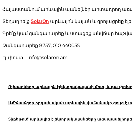
Հայաստանում արևային պանելներ արտադրող առաջի
SolarOn
Տեղադրե՛ք
արևային կայան և զրոյացրեք էլ
Գրե՛ք կամ զանգահարեք և ստացեք անվճար հաշվար
Զանգահարեք 8757, 010 440055
էլ. փոստ ֊ Info@solaron.am
Ոչխարները արևային էլեկտրակայանի մոտ, և դա փոխո
Ամենահզոր օրգանական արևային վահանակը ցույց է տալ
Տիբեթում արևային էլեկտրակայանները անսպասելիորեն