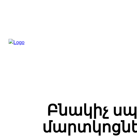
Բնակիչ ս
մարտկոցնե