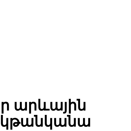
ր արևային
ը կթանկանա