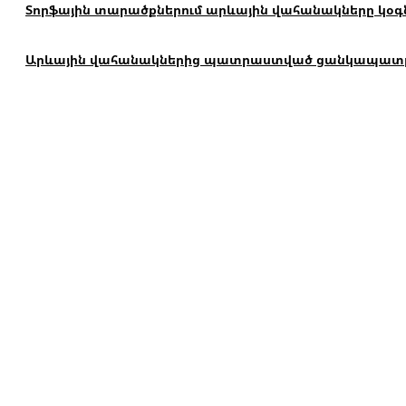
Տորֆային տարածքներում արևային վահանակները կօգն
Արևային վահանակներից պատրաստված ցանկապատը կար