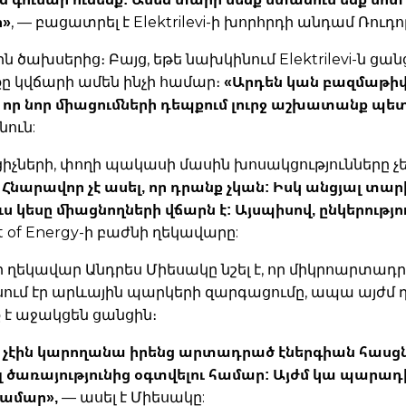
ո»
, — բացատրել է Elektrilevi-ի խորհրդի անդամ Ռուդո
ն ծախսերից։ Բայց, եթե նախկինում Elektrilevi-ն 
«Արդեն կան բազմաթիվ 
 կվճարի ամեն ինչի համար։
, որ նոր միացումների դեպքում լուրջ աշխատանք պե
նուն:
ւցիչների, փողի պակասի մասին խոսակցություններ
: Հնարավոր չէ ասել, որ դրանք չկան: Իսկ անցյալ տարի
ս կեսը միացնողների վճարն է: Այսպիսով, ընկերությու
nt of Energy-ի բաժնի ղեկավարը:
d-ի ղեկավար Անդրես Միեսակը նշել է, որ միկրոարտ
սում էր արևային պարկերի զարգացումը, ապա այժմ
 է աջակցեն ցանցին։
 չէին կարողանա իրենց արտադրած էներգիան հասցն
 ծառայությունից օգտվելու համար: Այժմ կա պարա
համար»,
— ասել է Միեսակը: