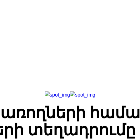
Գլխավոր
Հետադարձ Կապ
Մեր Մասին
պառողների համա
րի տեղադրում