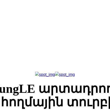
Գլխավոր
Հետադարձ Կապ
Մեր Մասին
ungLE արտադրո
հողմային տուրբ