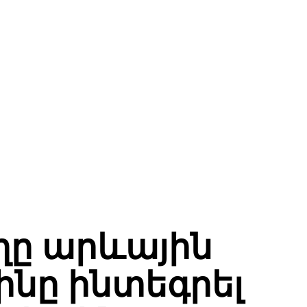
ղը արևային
ինը ինտեգրել