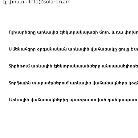
էլ. փոստ ֊ Info@solaron.am
Ոչխարները արևային էլեկտրակայանի մոտ, և դա փոխո
Ամենահզոր օրգանական արևային վահանակը ցույց է տալ
Տիբեթում արևային էլեկտրակայանները անսպասելիորեն
Տորֆային տարածքներում արևային վահանակները կօգն
Արևային վահանակներից պատրաստված ցանկապատը կար