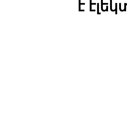
է էլե
ПОДЕЛИТЬ