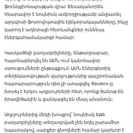
ֆունկցիոնալության վրա: Տեսականորեն
հնարավոր է նույնիսկ ամբողջությամբ անջատել
այդպիսի ֆոտովոլտային էլեկտրակայանները, ինչը
կարող է աղետալի հետևանքներ ունենալ
էներգահամակարգի համար:
Կասկածելի բաղադրիչները, ենթադրաբար,
հայտնաբերվել են ԱՄՆ-ում կանոնավոր
ստուգումների ընթացքում: ԱՄՆ Էներգետիկ
տեղեկատվության վարչությունից պաշտոնական
հայտարարություն դեռ չի ստացվել: Reuters-ը
խոսել է երկու աղբյուրների հետ, որոնք ծանոթ են
իրավիճակին և ցանկացել են մնալ անանուն:
Աղբյուրներից մեկի խոսքով՝ նույնիսկ եթե
բաղադրիչները տեղադրված չեն եղել չարամիտ
նպատակով, սարքեր գնողների համար կարևոր է