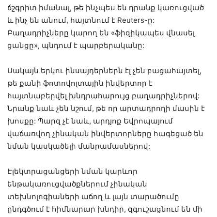
ճշգրիտ իմանալ, թե ինչպես են դրանք կառուցված
և ինչ են անում, հայտնում է Reuters-ը:
Բաղադրիչները կարող են «ֆիզիկապես վնասել
ցանցը», պնդում է պարբերականը:
Սակայն երկու ինսայդերներն էլ չեն բացահայտել,
թե քանի ֆոտովոլտային ինվերտոր է
հայտնաբերվել խնդրահարույց բաղադրիչներով:
Նրանք նաև չեն նշում, թե որ արտադրողի մասին է
խոսքը: Պարզ չէ նաև, արդյոք Եվրոպայում
վաճառվող չինական ինվերտորները հագեցած են
նման կասկածելի մանրամասներով:
Էլեկտրացանցերի նման կարևոր
ենթակառուցվածքներում չինական
տեխնոլոգիաների աճող և լայն տարածումը
ընդգծում է հիմնարար խնդիր, զգուշացնում են մի