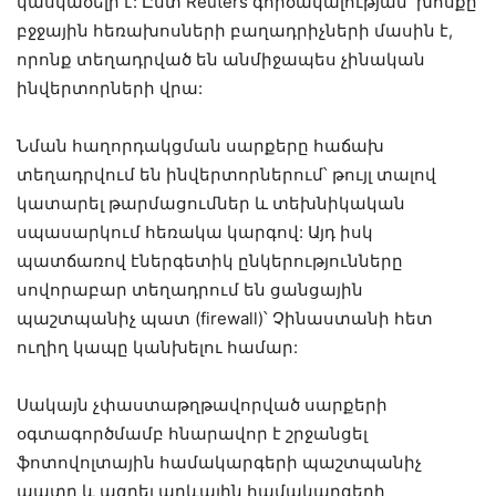
կասկածելի է: Ըստ Reuters գործակալության՝ խոսքը
բջջային հեռախոսների բաղադրիչների մասին է,
որոնք տեղադրված են անմիջապես չինական
ինվերտորների վրա:
Նման հաղորդակցման սարքերը հաճախ
տեղադրվում են ինվերտորներում՝ թույլ տալով
կատարել թարմացումներ և տեխնիկական
սպասարկում հեռակա կարգով: Այդ իսկ
պատճառով էներգետիկ ընկերությունները
սովորաբար տեղադրում են ցանցային
պաշտպանիչ պատ (firewall)՝ Չինաստանի հետ
ուղիղ կապը կանխելու համար:
Սակայն չփաստաթղթավորված սարքերի
օգտագործմամբ հնարավոր է շրջանցել
ֆոտովոլտային համակարգերի պաշտպանիչ
պատը և ազդել արևային համակարգերի