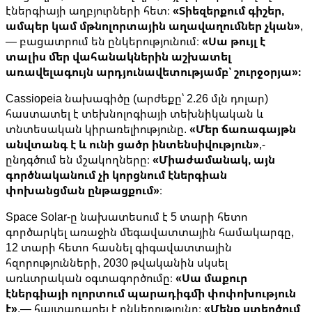
էներգիայի աղբյուրների հետ։
«Տիեզերքում գիշեր,
ամպեր կամ մթնոլորտային աղավաղումներ չկան»
,
— բացատրում են ընկերությունում։
«Սա թույլ է
տալիս մեր վահանակներին աշխատել
առավելագույն արդյունավետությամբ՝ շուրջօրյա»։
Cassiopeia նախագիծը (արժեքը՝ 2.26 մլն դոլար)
հաստատել է տեխնոլոգիայի տեխնիկական և
տնտեսական կիրառելիությունը.
«Մեր ճառագայթն
անվտանգ է և ունի ցածր ինտենսիվություն»
,-
ընդգծում են մշակողները։
«Միաժամանակ, այն
գործնականում չի կորցնում էներգիան
փոխանցման ընթացքում»
։
Space Solar-ը նախատեսում է 5 տարի հետո
գործարկել առաջին մեգավատտային համակարգը,
12 տարի հետո հասնել գիգավատտային
հզորությունների, 2030 թվականին սկսել
առևտրական օգտագործումը։
«Սա մաքուր
էներգիայի ոլորտում պարադիգմի փոփոխություն
է»
,— հայտարարել է ընկերությունը։
«Մենք ստեղծում