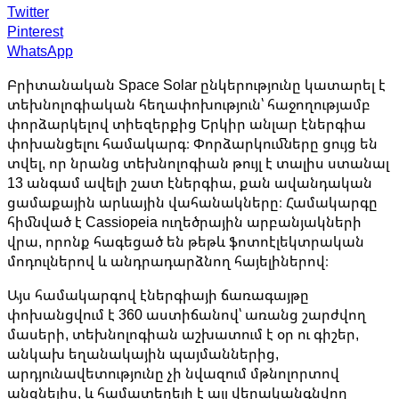
Twitter
Pinterest
WhatsApp
Բրիտանական Space Solar ընկերությունը կատարել է
տեխնոլոգիական հեղափոխություն՝ հաջողությամբ
փորձարկելով տիեզերքից Երկիր անլար էներգիա
փոխանցելու համակարգ։ Փորձարկումները ցույց են
տվել, որ նրանց տեխնոլոգիան թույլ է տալիս ստանալ
13 անգամ ավելի շատ էներգիա, քան ավանդական
ցամաքային արևային վահանակները։ Համակարգը
հիմնված է Cassiopeia ուղեծրային արբանյակների
վրա, որոնք հագեցած են թեթև ֆոտոէլեկտրական
մոդուլներով և անդրադարձնող հայելիներով։
Այս համակարգով էներգիայի ճառագայթը
փոխանցվում է 360 աստիճանով՝ առանց շարժվող
մասերի, տեխնոլոգիան աշխատում է օր ու գիշեր,
անկախ եղանակային պայմաններից,
արդյունավետությունը չի նվազում մթնոլորտով
անցնելիս, և համատեղելի է այլ վերականգնվող