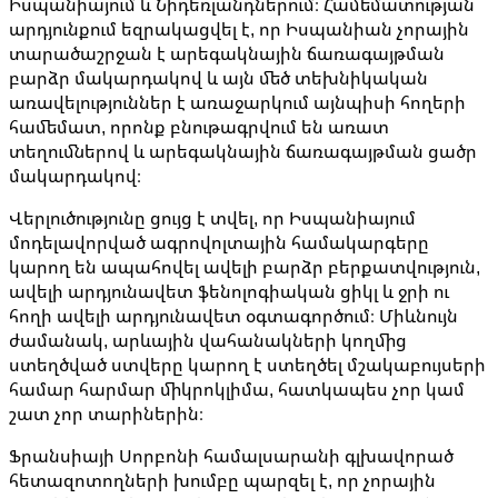
Իսպանիայում և Նիդեռլանդներում։ Համեմատության
արդյունքում եզրակացվել է, որ Իսպանիան չորային
տարածաշրջան է արեգակնային ճառագայթման
բարձր մակարդակով և այն մեծ տեխնիկական
առավելություններ է առաջարկում այնպիսի հողերի
համեմատ, որոնք բնութագրվում են առատ
տեղումներով և արեգակնային ճառագայթման ցածր
մակարդակով։
Վերլուծությունը ցույց է տվել, որ Իսպանիայում
մոդելավորված ագրովոլտային համակարգերը
կարող են ապահովել ավելի բարձր բերքատվություն,
ավելի արդյունավետ ֆենոլոգիական ցիկլ և ջրի ու
հողի ավելի արդյունավետ օգտագործում։ Միևնույն
ժամանակ, արևային վահանակների կողմից
ստեղծված ստվերը կարող է ստեղծել մշակաբույսերի
համար հարմար միկրոկլիմա, հատկապես չոր կամ
շատ չոր տարիներին։
Ֆրանսիայի Սորբոնի համալսարանի գլխավորած
հետազոտողների խումբը պարզել է, որ չորային