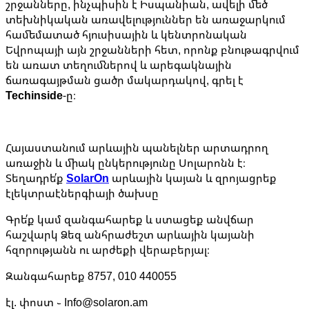
շրջանները, ինչպիսին է Իսպանիան, ավելի մեծ
տեխնիկական առավելություններ են առաջարկում
համեմատած հյուսիսային և կենտրոնական
Եվրոպայի այն շրջանների հետ, որոնք բնութագրվում
են առատ տեղումներով և արեգակնային
ճառագայթման ցածր մակարդակով, գրել է
Techinside
-ը։
Հայաստանում արևային պանելներ արտադրող
առաջին և միակ ընկերությունը Սոլարոնն է։
Տեղադրե՛ք
SolarOn
արևային կայան և զրոյացրեք
էլեկտրաէներգիայի ծախսը
Գրե՛ք կամ զանգահարեք և ստացեք անվճար
հաշվարկ Ձեզ անհրաժեշտ արևային կայանի
հզորությանն ու արժեքի վերաբերյալ։
Զանգահարեք 8757, 010 440055
էլ. փոստ ֊ Info@solaron.am