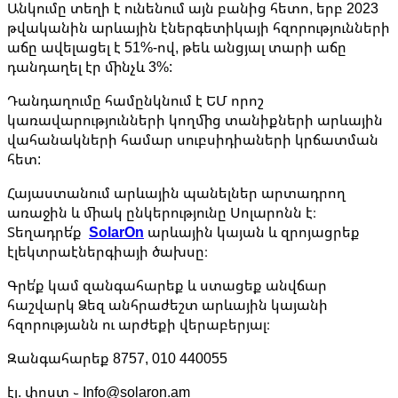
Անկումը տեղի է ունենում այն բանից հետո, երբ 2023
թվականին արևային էներգետիկայի հզորությունների
աճը ավելացել է 51%-ով, թեև անցյալ տարի աճը
դանդաղել էր մինչև 3%:
Դանդաղումը համընկնում է ԵՄ որոշ
կառավարությունների կողմից տանիքների արևային
վահանակների համար սուբսիդիաների կրճատման
հետ:
Հայաստանում արևային պանելներ արտադրող
առաջին և միակ ընկերությունը Սոլարոնն է։
Տեղադրե՛ք
SolarOn
արևային կայան և զրոյացրեք
էլեկտրաէներգիայի ծախսը։
Գրե՛ք կամ զանգահարեք և ստացեք անվճար
հաշվարկ Ձեզ անհրաժեշտ արևային կայանի
հզորությանն ու արժեքի վերաբերյալ։
Զանգահարեք 8757, 010 440055
էլ. փոստ ֊ Info@solaron.am