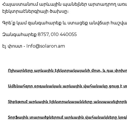
Հայաստանում արևային պանելներ արտադրող առաջի
էլեկտրաէներգիայի ծախսը։
Գրե՛ք կամ զանգահարեք և ստացեք անվճար հաշվար
Զանգահարեք 8757, 010 440055
էլ. փոստ ֊ Info@solaron.am
Ոչխարները արևային էլեկտրակայանի մոտ, և դա փոխո
Ամենահզոր օրգանական արևային վահանակը ցույց է տալ
Տիբեթում արևային էլեկտրակայանները անսպասելիորեն
Տորֆային տարածքներում արևային վահանակները կօգն