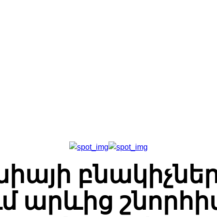
Գլխավոր
Հետադարձ Կապ
Մեր Մասին
իայի բնակիչներ
 արևից շնորհիվ T