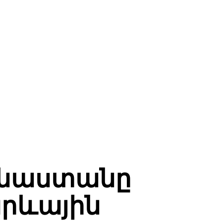
ինաստանը
արևային