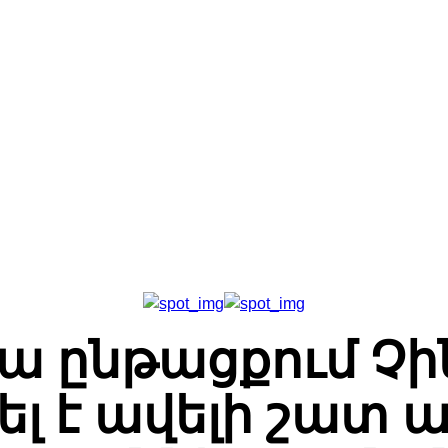
Գլխավոր
Հետադարձ Կապ
Մեր Մասին
վա ընթացքում Չ
ել է ավելի շատ 