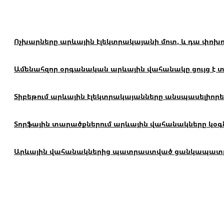
Ոչխարները արևային էլեկտրակայանի մոտ, և դա փոխո
Ամենահզոր օրգանական արևային վահանակը ցույց է տալ
Տիբեթում արևային էլեկտրակայանները անսպասելիորեն
Տորֆային տարածքներում արևային վահանակները կօգն
Արևային վահանակներից պատրաստված ցանկապատը կար