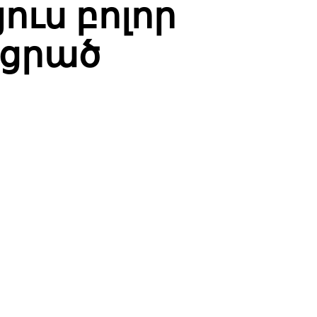
ուս բոլոր
րցրած
WhatsApp