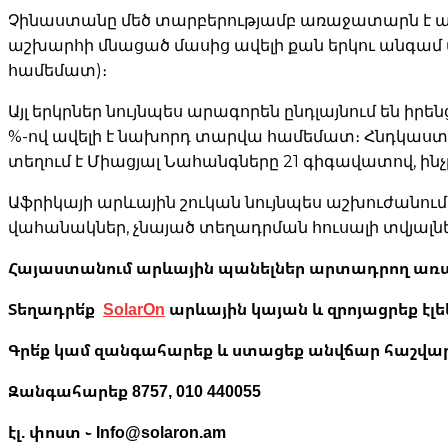
Չինաստանը մեծ տարբերությամբ առաջատարն է արև
աշխարհի մնացած մասից ավելի քան երկու անգամ ա
համեմատ)։
Այլ երկրներ նույնպես արագորեն ընդլայնում են իրե
%-ով ավելի է նախորդ տարվա համեմատ։ Հնդկաստան
տեղում է Միացյալ Նահանգները 21 գիգավատով, ին
Աֆրիկայի արևային շուկան նույնպես աշխուժանում
վահանակներ, չնայած տեղադրման հուսալի տվյալն
Հայաստանում արևային պանելներ արտադրող առաջին
Տեղադրե՛ք
SolarOn
արևային կայան և զրոյացրեք էլ
Գրե՛ք կամ զանգահարեք և ստացեք անվճար հաշվարկ
Զանգահարեք 8757, 010 440055
էլ. փոստ ֊ Info@solaron.am