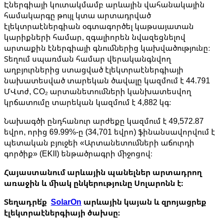
Էներգիայի կուտակմամբ արևային վահանակային
համակարգը թույլ կտա արտադրված
էլեկտրաէներգիան օգտագործել կաթսայատան
կարիքների համար, զգալիորեն նվազեցնելով
արտաքին էներգիայի գնումներից կախվածությունը։
Տեղում սպառման համար վերականգնվող
աղբյուրներից ստացված էլեկտրաէներգիայի
նախատեսված տարեկան ծավալը կազմում է 44.791
ՄՎտժ, CO₂ արտանետումների կանխատեսվող
կրճատումը տարեկան կազմում է 4,882 կգ։
Նախագծի ընդհանուր արժեքը կազմում է 49,572.87
եվրո, որից 69.99%-ը (34,701 եվրո) ֆինանսավորվում է
պետական ​​բյուջեի «Արտանետումների աճուրդի
գործիք» (EKII) ենթածրագրի միջոցով։
Հայաստանում արևային պանելներ արտադրող
առաջին և միակ ընկերությունը Սոլարոնն է։
Տեղադրե՛ք
SolarOn
արևային կայան և զրոյացրեք
էլեկտրաէներգիայի ծախսը։