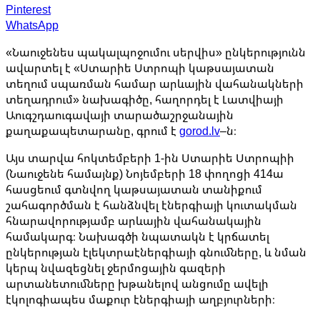
Pinterest
WhatsApp
«Նաուջենես պակալպոջումու սերվիս» ընկերությունն
ավարտել է «Ստարիե Ստրոպի կաթսայատան
տեղում սպառման համար արևային վահանակների
տեղադրում» նախագիծը, հաղորդել է Լատվիայի
Աուգշդաուգավայի տարածաշրջանային
քաղաքապետարանը, գրում է
gorod.lv
–ն։
Այս տարվա հոկտեմբերի 1-ին Ստարիե Ստրոպիի
(Նաուջենե համայնք) Նոյեմբերի 18 փողոցի 414ա
հասցեում գտնվող կաթսայատան տանիքում
շահագործման է հանձնվել էներգիայի կուտակման
հնարավորությամբ արևային վահանակային
համակարգ։ Նախագծի նպատակն է կրճատել
ընկերության էլեկտրաէներգիայի գնումները, և նման
կերպ նվազեցնել ջերմոցային գազերի
արտանետումները խթանելով անցումը ավելի
էկոլոգիապես մաքուր էներգիայի աղբյուրների։