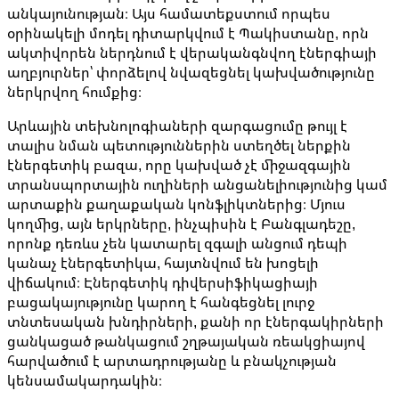
անկայունության։ Այս համատեքստում որպես
օրինակելի մոդել դիտարկվում է Պակիստանը, որն
ակտիվորեն ներդնում է վերականգնվող էներգիայի
աղբյուրներ՝ փորձելով նվազեցնել կախվածությունը
ներկրվող հումքից։
Արևային տեխնոլոգիաների զարգացումը թույլ է
տալիս նման պետություններին ստեղծել ներքին
էներգետիկ բազա, որը կախված չէ միջազգային
տրանսպորտային ուղիների անցանելիությունից կամ
արտաքին քաղաքական կոնֆլիկտներից։ Մյուս
կողմից, այն երկրները, ինչպիսին է Բանգլադեշը,
որոնք դեռևս չեն կատարել զգալի անցում դեպի
կանաչ էներգետիկա, հայտնվում են խոցելի
վիճակում։ Էներգետիկ դիվերսիֆիկացիայի
բացակայությունը կարող է հանգեցնել լուրջ
տնտեսական խնդիրների, քանի որ էներգակիրների
ցանկացած թանկացում շղթայական ռեակցիայով
հարվածում է արտադրությանը և բնակչության
կենսամակարդակին։