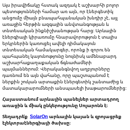
Այս իրավիճակը հստակ ազդակ է աշխարհի բոլոր
պետությունների համար առ այն, որ էներգետիկ
անցումը միայն բնապահպանական խնդիր չէ, այլ
առաջին հերթին ազգային անվտանգության և
տնտեսական ինքնիշխանության հարց։ Արևային
էներգիայի կիրառումը հնարավորություն է տալիս
երկրներին կառուցել ավելի դիմակայուն
տնտեսական համակարգեր, որոնք ի զորու են
պահպանել կայունությունը նույնիսկ ամենաբարդ
աշխարհաքաղաքական ճգնաժամերի
պայմաններում։ Վերականգնվող աղբյուրները
դառնում են այն վահանը, որը պաշտպանում է
ներքին շուկան արտաքին էներգետիկ շանտաժից և
մատակարարումների անսպասելի խաթարումներից։
Հայաստանում արևային պանելներ արտադրող
առաջին և միակ ընկերությունը Սոլարոնն է։
Տեղադրե՛ք
SolarOn
արևային կայան և զրոյացրեք
էլեկտրաէներգիայի ծախսը։