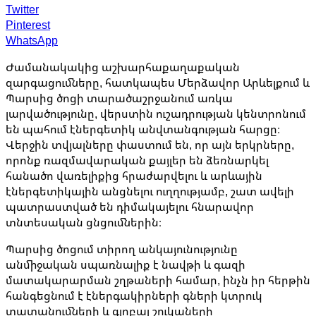
Twitter
Pinterest
WhatsApp
Ժամանակակից աշխարհաքաղաքական
զարգացումները, հատկապես Մերձավոր Արևելքում և
Պարսից ծոցի տարածաշրջանում առկա
լարվածությունը, վերստին ուշադրության կենտրոնում
են պահում էներգետիկ անվտանգության հարցը։
Վերջին տվյալները փաստում են, որ այն երկրները,
որոնք ռազմավարական քայլեր են ձեռնարկել
հանածո վառելիքից հրաժարվելու և արևային
էներգետիկային անցնելու ուղղությամբ, շատ ավելի
պատրաստված են դիմակայելու հնարավոր
տնտեսական ցնցումներին։
Պարսից ծոցում տիրող անկայունությունը
անմիջական սպառնալիք է նավթի և գազի
մատակարարման շղթաների համար, ինչն իր հերթին
հանգեցնում է էներգակիրների գների կտրուկ
տատանումների և գլոբալ շուկաների