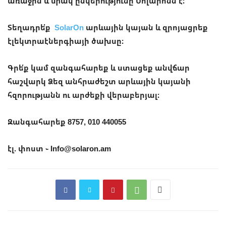
առաջին և միակ ընկերությունը Սոլարոնն է։
Տեղադրե՛ք
SolarOn
արևային կայան և զրոյացրեք
էլեկտրաէներգիայի ծախսը։
Գրե՛ք կամ զանգահարեք և ստացեք անվճար
հաշվարկ Ձեզ անհրաժեշտ արևային կայանի
հզորությանն ու արժեքի վերաբերյալ։
Զանգահարեք 8757, 010 440055
էլ. փոստ ֊ Info@solaron.am