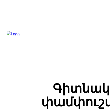
Գիտնակա
փամփուշտ