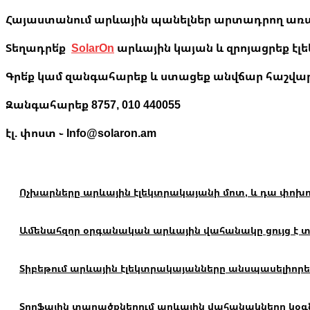
Հայաստանում արևային պանելներ արտադրող առաջին
Տեղադրե՛ք
SolarOn
արևային կայան և զրոյացրեք էլ
Գրե՛ք կամ զանգահարեք և ստացեք անվճար հաշվարկ
Զանգահարեք 8757, 010 440055
էլ. փոստ ֊ Info@solaron.am
Ոչխարները արևային էլեկտրակայանի մոտ, և դա փոխո
Ամենահզոր օրգանական արևային վահանակը ցույց է տալ
Տիբեթում արևային էլեկտրակայանները անսպասելիորեն
Տորֆային տարածքներում արևային վահանակները կօգն