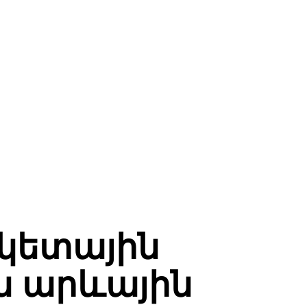
շկետային
ն արևային