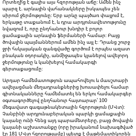
Որտեղի՞ց է գալիս այս հզորության աճը։ Ամեն ինչ
պարզ է. արևային վահանակները իսկապես չեն
սիրում ջերմությունը։ Երբ արևը պայծառ փայլում է,
երկաթը տաքանում է, և դրա արդյունավետությունը
նվազում է, որը ընդհանուր խնդիր է բոլոր
ցամաքային արևային ֆերմաների համար։ Բայց
ծովային պայմաններում ամեն ինչ այլ է։ Դրանց շուրջ
ջրի հսկայական զանգվածը գործում է որպես ազատ
բնական օդորակիչ, անմիջապես կլանելով ավելորդ
ջերմությունը և կանխելով համակարգի
գերտաքացումը։
Արդար համեմատություն ապահովելու և մասշտաբի
ավելացման մեղադրանքներից խուսափելու համար
գիտնականները համեմատել են երկու համակարգեր
օգտագործելով ընդհանուր հայտարար՝ 100
մեգավատ գագաթնակետային հզորություն (ՄՎտ)։
Չանբինի արդյունաբերական պարկի ցամաքային
կայանը ունի հենց այդ պարամետրերը, բայց ծովային
կայանի աշխատանքը (որը իրականում նախագծված
էր 181 ՄՎտ հզորությամբ) պետք է մաթեմատիկորեն