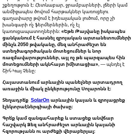
շքեղություն է։ Հետևաբար, ջրամբարների, լճերի կամ
անմիջապես ծովում հարթակներ կառուցելու
գաղափարը թվում է իդեալական լուծում, որը չի
խանգարի ո՛չ ֆերմերներին, ո՛չ էլ
կառուցապատողներին։
«Եթե Թայվանը իսկապես
ցանկանում է հասնել զրոյական արտանետումների
մինչև 2050 թվականը, մեզ անհրաժեշտ են
ստեղծագործական մոտեցումներ և նոր
ռազմավարություններ, այլ ոչ թե պարզապես հին
մոտեցումների ակնհայտ իմիտացիա»
, — պնդել է
Շիհ-Կայ Չենը։
Հայաստանում արևային պանելներ արտադրող
առաջին և միակ ընկերությունը Սոլարոնն է։
Տեղադրե՛ք
SolarOn
արևային կայան և զրոյացրեք
էլեկտրաէներգիայի ծախսը։
Գրե՛ք կամ զանգահարեք և ստացեք անվճար
հաշվարկ Ձեզ անհրաժեշտ արևային կայանի
հզորությանն ու արժեքի վերաբերյալ։