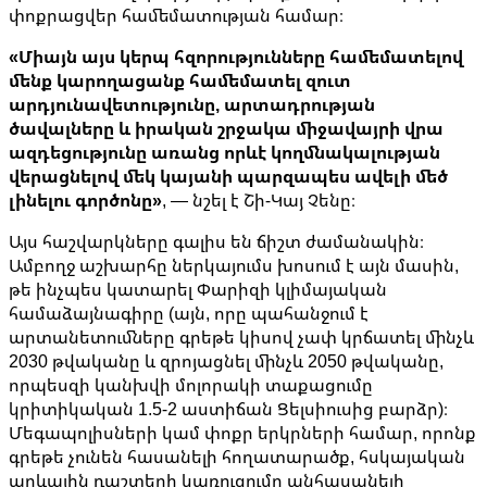
փոքրացվեր համեմատության համար։
«Միայն այս կերպ հզորությունները համեմատելով
մենք կարողացանք համեմատել զուտ
արդյունավետությունը, արտադրության
ծավալները և իրական շրջակա միջավայրի վրա
ազդեցությունը առանց որևէ կողմնակալության
վերացնելով մեկ կայանի պարզապես ավելի մեծ
լինելու գործոնը»
, — նշել է Շի-Կայ Չենը։
Այս հաշվարկները գալիս են ճիշտ ժամանակին։
Ամբողջ աշխարհը ներկայումս խոսում է այն մասին,
թե ինչպես կատարել Փարիզի կլիմայական
համաձայնագիրը (այն, որը պահանջում է
արտանետումները գրեթե կիսով չափ կրճատել մինչև
2030 թվականը և զրոյացնել մինչև 2050 թվականը,
որպեսզի կանխվի մոլորակի տաքացումը
կրիտիկական 1.5-2 աստիճան Ցելսիուսից բարձր)։
Մեգապոլիսների կամ փոքր երկրների համար, որոնք
գրեթե չունեն հասանելի հողատարածք, հսկայական
արևային դաշտերի կառուցումը անհասանելի