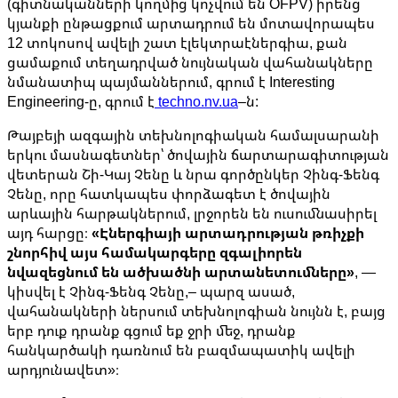
(գիտնականների կողմից կոչվում են OFPV) իրենց
կյանքի ընթացքում արտադրում են մոտավորապես
12 տոկոսով ավելի շատ էլեկտրաէներգիա, քան
ցամաքում տեղադրված նույնական վահանակները
նմանատիպ պայմաններում, գրում է Interesting
Engineering-ը, գրում է
techno.nv.ua
–ն:
Թայբեյի ազգային տեխնոլոգիական համալսարանի
երկու մասնագետներ՝ ծովային ճարտարագիտության
վետերան Շի-Կայ Չենը և նրա գործընկեր Չինգ-Ֆենգ
Չենը, որը հատկապես փորձագետ է ծովային
արևային հարթակներում, լրջորեն են ուսումնասիրել
այդ հարցը։
«Էներգիայի արտադրության թռիչքի
շնորհիվ այս համակարգերը զգալիորեն
նվազեցնում են ածխածնի արտանետումները»
, —
կիսվել է Չինգ-Ֆենգ Չենը,– պարզ ասած,
վահանակների ներսում տեխնոլոգիան նույնն է, բայց
երբ դուք դրանք գցում եք ջրի մեջ, դրանք
հանկարծակի դառնում են բազմապատիկ ավելի
արդյունավետ»։