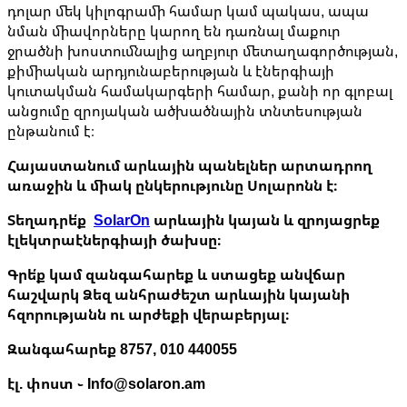
դոլար մեկ կիլոգրամի համար կամ պակաս, ապա
նման միավորները կարող են դառնալ մաքուր
ջրածնի խոստումնալից աղբյուր մետաղագործության,
քիմիական արդյունաբերության և էներգիայի
կուտակման համակարգերի համար, քանի որ գլոբալ
անցումը զրոյական ածխածնային տնտեսության
ընթանում է։
Հայաստանում արևային պանելներ արտադրող
առաջին և միակ ընկերությունը Սոլարոնն է։
Տեղադրե՛ք
SolarOn
արևային կայան և զրոյացրեք
էլեկտրաէներգիայի ծախսը։
Գրե՛ք կամ զանգահարեք և ստացեք անվճար
հաշվարկ Ձեզ անհրաժեշտ արևային կայանի
հզորությանն ու արժեքի վերաբերյալ։
Զանգահարեք 8757, 010 440055
էլ. փոստ ֊ Info@solaron.am