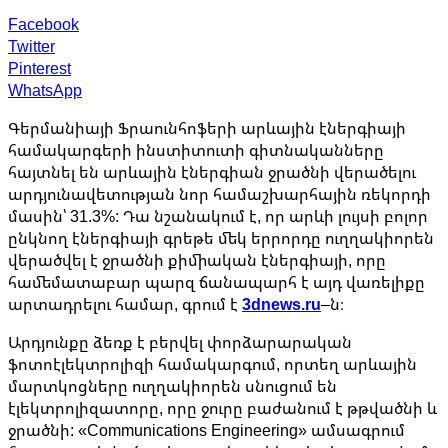
Facebook
Twitter
Pinterest
WhatsApp
Գերմանիայի Ֆրաունհոֆերի արևային էներգիայի
համակարգերի ինստիտուտի գիտնականները
հայտնել են արևային էներգիան ջրածնի վերածելու
արդյունավետության նոր համաշխարհային ռեկորդի
մասին՝ 31.3%: Դա նշանակում է, որ արևի լույսի բոլոր
ընկնող էներգիայի գրեթե մեկ երրորդը ուղղակիորեն
վերածվել է ջրածնի քիմիական էներգիայի, որը
համեմատաբար պարզ ճանապարհ է այդ վառելիքը
արտադրելու համար, գրում է
3dnews.ru
–ն։
Արդյունքը ձեռք է բերվել փորձարարական
ֆոտոէլեկտրոլիզի համակարգում, որտեղ արևային
մարտկոցները ուղղակիորեն սնուցում են
էլեկտրոլիզատորը, որը ջուրը բաժանում է թթվածնի և
ջրածնի: «Communications Engineering» ամսագրում