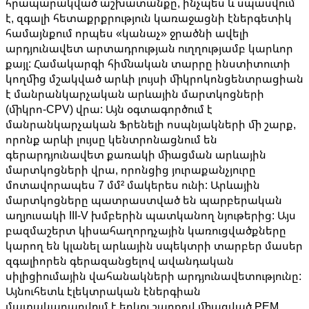
հրապարակված աշխատանքը, ինչպես և սպասվում
է, զգալի հետաքրքրություն կառաջացնի էներգետիկ
համայնքում որպես «կանաչ» ջրածնի ավելի
արդյունավետ արտադրության ուղղությամբ կարևոր
քայլ: Համակարգի հիմնական տարրը ինստիտուտի
կողմից մշակված արևի լույսի միկրոկոնցենտրացիան
է մանրանկարչական արևային մարտկոցների
(միկրո-CPV) վրա: Այն օգտագործում է
մանրանկարչական Ֆրենելի ոսպնյակների մի շարք,
որոնք արևի լույսը կենտրոնացնում են
գերարդյունավետ քառակի միացման արևային
մարտկոցների վրա, որոնցից յուրաքանչյուրը
մոտավորապես 7 մմ² մակերես ունի: Արևային
մարտկոցները պատրաստված են պարբերական
աղյուսակի III-V խմբերին պատկանող նյութերից: Այս
բազմաշերտ կիսահաղորդչային կառուցվածքները
կարող են կլանել արևային սպեկտրի տարբեր մասեր
զգալիորեն գերազանցելով ավանդական
սիլիցիումային վահանակների արդյունավետությունը:
Այնուհետև էլեկտրական էներգիան
մատակարարվում է երկու շարքով միացված PEM