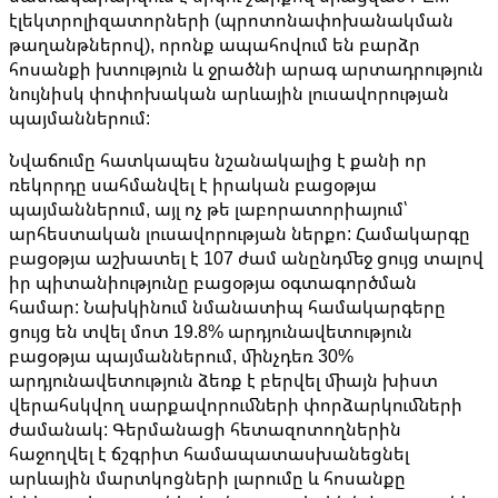
էլեկտրոլիզատորների (պրոտոնափոխանակման
թաղանթներով), որոնք ապահովում են բարձր
հոսանքի խտություն և ջրածնի արագ արտադրություն
նույնիսկ փոփոխական արևային լուսավորության
պայմաններում:
Նվաճումը հատկապես նշանակալից է քանի որ
ռեկորդը սահմանվել է իրական բացօթյա
պայմաններում, այլ ոչ թե լաբորատորիայում՝
արհեստական ​​լուսավորության ներքո: Համակարգը
բացօթյա աշխատել է 107 ժամ անընդմեջ ցույց տալով
իր պիտանիությունը բացօթյա օգտագործման
համար: Նախկինում նմանատիպ համակարգերը
ցույց են տվել մոտ 19.8% արդյունավետություն
բացօթյա պայմաններում, մինչդեռ 30%
արդյունավետություն ձեռք է բերվել միայն խիստ
վերահսկվող սարքավորումների փորձարկումների
ժամանակ: Գերմանացի հետազոտողներին
հաջողվել է ճշգրիտ համապատասխանեցնել
արևային մարտկոցների լարումը և հոսանքը