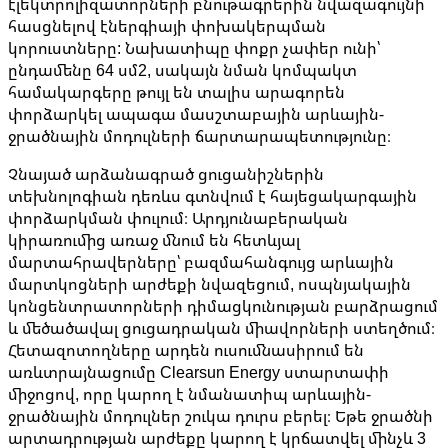
էլեկտրոլիզատորների բնութագրերին նվազագույնի
հասցնելով էներգիայի փոխակերպման
կորուստները: Նախատիպը փոքր չափեր ունի՝
ընդամենը 64 սմ2, սակայն նման կոմպակտ
համակարգերը թույլ են տալիս արագորեն
փորձարկել ապագա մասշտաբային արևային-
ջրածնային մոդուլների ճարտարապետությունը։
Չնայած արձանագրած ցուցանիշներին
տեխնոլոգիան դեռևս գտնվում է հայեցակարգային
փորձարկման փուլում։ Արդյունաբերական
կիրառումից առաջ մնում են հետևյալ
մարտահրավերները՝ բազմահանգույց արևային
մարտկոցների արժեքի նվազեցում, ոսպնյակային
կոնցենտրատորների դիմացկունության բարձրացում
և մեծածավալ ցուցադրական միավորների ստեղծում։
Հետազոտողները արդեն ուսումնասիրում են
առևտրայնացումը Clearsun Energy ստարտափի
միջոցով, որը կարող է նմանատիպ արևային-
ջրածնային մոդուլներ շուկա դուրս բերել։ Եթե ջրածնի
արտադրության արժեքը կարող է կրճատվել մինչև 3