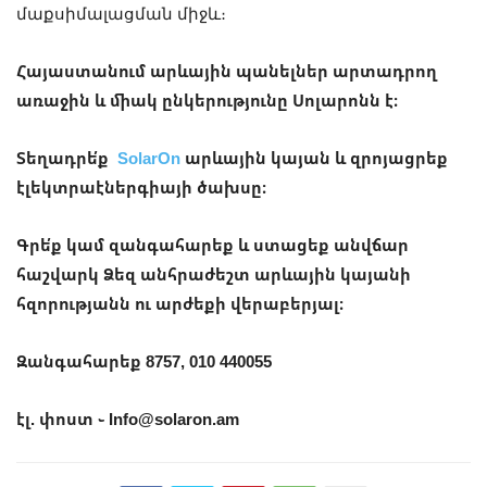
մաքսիմալացման միջև։
Հայաստանում արևային պանելներ արտադրող
առաջին և միակ ընկերությունը Սոլարոնն է։
Տեղադրե՛ք
SolarOn
արևային կայան և զրոյացրեք
էլեկտրաէներգիայի ծախսը։
Գրե՛ք կամ զանգահարեք և ստացեք անվճար
հաշվարկ Ձեզ անհրաժեշտ արևային կայանի
հզորությանն ու արժեքի վերաբերյալ։
Զանգահարեք 8757, 010 440055
էլ. փոստ ֊ Info@solaron.am