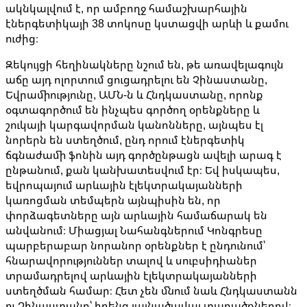
ակնկալվում է, որ ամբողջ համաշխարհային
էներգետիկայի 38 տոկոսը կստացվի արևի և քամու
ուժից։
Զեկույցի հեղինակները նշում են, թե առավելագույն
աճը այդ ոլորտում ցուցադրելու են Չինաստանը,
Եվրամիությունը, ԱՄՆ-ն և Հնդկաստանը, որոնք
օգտագործում են ինչպես գործող օրենքները և
շուկայի կարգավորման կանոնները, այնպես էլ
նորերն են ստեղծում, ընդ որում էներգետիկ
ճգնաժամի ֆոնին այդ գործընթացն ավելի արագ է
ընթանում, քան կանխատեսվում էր։ Եվ իսկապես,
եվրոպայում արևային էլեկտրակայանների
կառոցման տեմպերն այնպիսին են, որ
փորձագետները այն արևային համաճարակ են
անվանում։ Միացյալ Նահանգներում Կոնգրեսը
պարբերաբար նորանոր օրենքներ է ընդունում՝
հնարավորություններ տալով և սուբսիդիաներ
տրամադրելով արևային էլեկտրակայանների
ստեղծման համար։ Հետ չեն մնում նաև Հնդկաստանն
ու Չինաստանը՝ իրենց լայնածավալ տարածքներով։