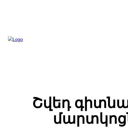
Շվեդ գիտնա
մարտկոց