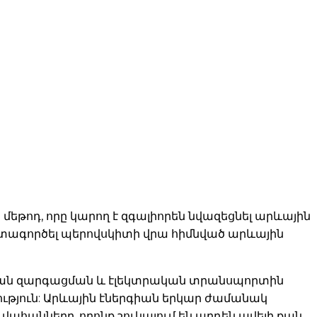
թոդ, որը կարող է զգալիորեն նվազեցնել արևային
օգտագործել պերովսկիտի վրա հիմնված արևային
յան զարգացման և էլեկտրական տրանսպորտին
ություն: Արևային էներգիան երկար ժամանակ
ահանները, որոնք շուկայում են արդեն ավելի քան