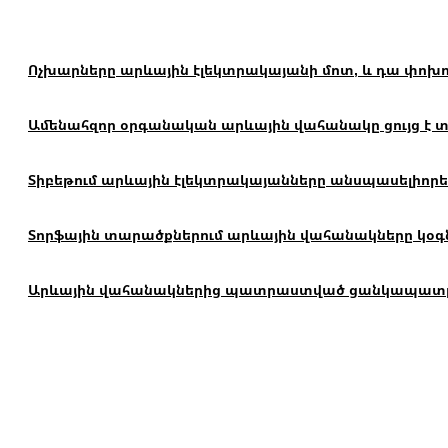
Ոչխարները արևային էլեկտրակայանի մոտ, և դա փոխո
Ամենահզոր օրգանական արևային վահանակը ցույց է տալ
Տիբեթում արևային էլեկտրակայանները անսպասելիորեն
Տորֆային տարածքներում արևային վահանակները կօգն
Արևային վահանակներից պատրաստված ցանկապատը կար