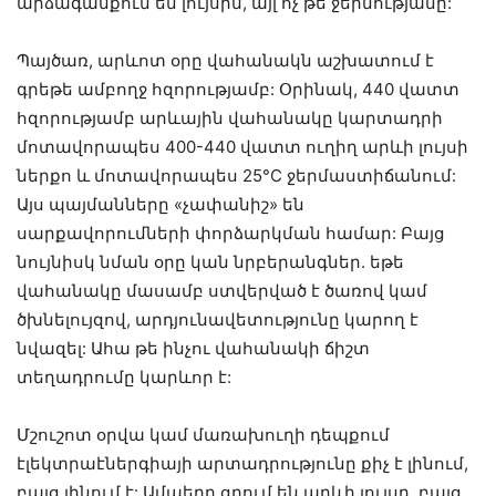
արձագանքում են լույսին, այլ ոչ թե ջերմությանը:
Պայծառ, արևոտ օրը վահանակն աշխատում է
գրեթե ամբողջ հզորությամբ: Օրինակ, 440 վատտ
հզորությամբ արևային վահանակը կարտադրի
մոտավորապես 400-440 վատտ ուղիղ արևի լույսի
ներքո և մոտավորապես 25°C ջերմաստիճանում:
Այս պայմանները «չափանիշ» են
սարքավորումների փորձարկման համար: Բայց
նույնիսկ նման օրը կան նրբերանգներ. եթե
վահանակը մասամբ ստվերված է ծառով կամ
ծխնելույզով, արդյունավետությունը կարող է
նվազել: Ահա թե ինչու վահանակի ճիշտ
տեղադրումը կարևոր է:
Մշուշոտ օրվա կամ մառախուղի դեպքում
էլեկտրաէներգիայի արտադրությունը քիչ է լինում,
բայց լինում է: Ամպերը ցրում են արևի լույսը, բայց