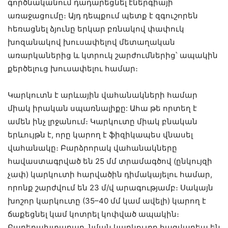
գործնականում դադարեցնել էներգիայի
առաջացումը։ Այդ դեպքում պետք է զգուշորեն
հեռացնել ձյունը երկար բռնակով փափուկ
խոզանակով խուսափելով մետաղական
առարկաներից և կտրուկ շարժումներից՝ ապակին
քերծելուց խուսափելու համար։
Կարկուտն է արևային վահանակների համար
միակ իրական սպառնալիքը: Ահա թե որտեղ է
ամեն ինչ լրջանում։ Կարկուտը միակ բնական
երևույթն է, որը կարող է ֆիզիկապես վնասել
վահանակը։ Բարձրորակ վահանակները
հավաստագրված են 25 մմ տրամագծով (ընկույզի
չափ) կարկուտի հարվածին դիմակայելու համար,
որոնք շարժվում են 23 մ/վ արագությամբ։ Սակայն
խոշոր կարկուտը (35–40 մմ կամ ավելի) կարող է
ճաքեցնել կամ կոտրել կոփված ապակին։
Բարեբախտաբար, նման կարկուտը հազվադեպ են