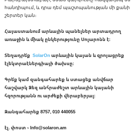
հանդիպում, և դրա դեմ պաշտպանության մի քանի
շերտեր կան։
Հայաստանում արևային պանելներ արտադրող
առաջին և միակ ընկերությունը Սոլարոնն է։
Տեղադրե՛ք
SolarOn
արևային կայան և զրոյացրեք
էլեկտրաէներգիայի ծախսը։
Գրե՛ք կամ զանգահարեք և ստացեք անվճար
հաշվարկ Ձեզ անհրաժեշտ արևային կայանի
հզորությանն ու արժեքի վերաբերյալ։
Զանգահարեք 8757, 010 440055
էլ. փոստ ֊ Info@solaron.am